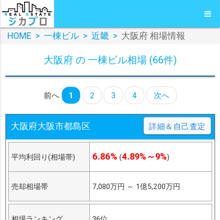
HOME
>
一棟ビル
>
近畿
>
大阪府 相場情報
大阪府 の 一棟ビル相場 (66件)
前へ
1
2
3
4
次へ
大阪府大阪市都島区
詳細＆自己査定
6.86%
4.89%～9%
平均利回り(相場帯)
(
)
売却相場帯
7,080万円
～
1億5,200万円
相場ランキング
36位