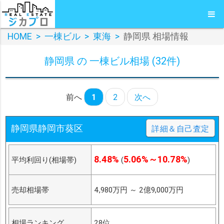
HOME
>
一棟ビル
>
東海
>
静岡県 相場情報
静岡県 の 一棟ビル相場 (32件)
前へ
1
2
次へ
静岡県静岡市葵区
詳細＆自己査定
8.48%
5.06%～10.78%
平均利回り(相場帯)
(
)
売却相場帯
4,980万円
～
2億9,000万円
相場ランキング
28位