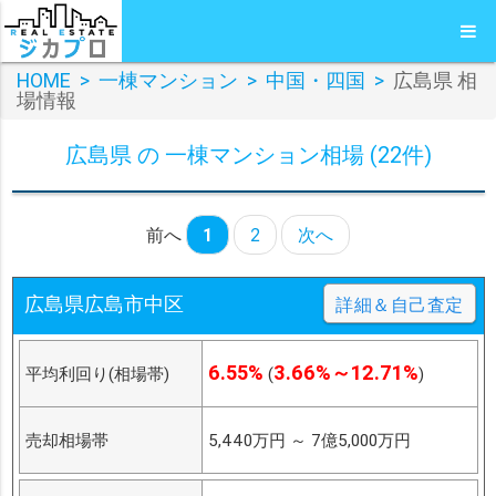
HOME
>
一棟マンション
>
中国・四国
>
広島県 相
場情報
広島県 の 一棟マンション相場 (22件)
前へ
1
2
次へ
広島県広島市中区
詳細＆自己査定
6.55%
3.66%～12.71%
平均利回り(相場帯)
(
)
売却相場帯
5,440万円
～
7億5,000万円