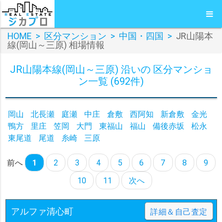
HOME
>
区分マンション
>
中国・四国
>
JR山陽本
線(岡山～三原) 相場情報
JR山陽本線(岡山～三原) 沿いの 区分マンショ
ン一覧 (692件)
岡山
北長瀬
庭瀬
中庄
倉敷
西阿知
新倉敷
金光
鴨方
里庄
笠岡
大門
東福山
福山
備後赤坂
松永
東尾道
尾道
糸崎
三原
前へ
1
2
3
4
5
6
7
8
9
10
11
次へ
アルファ清心町
詳細＆自己査定