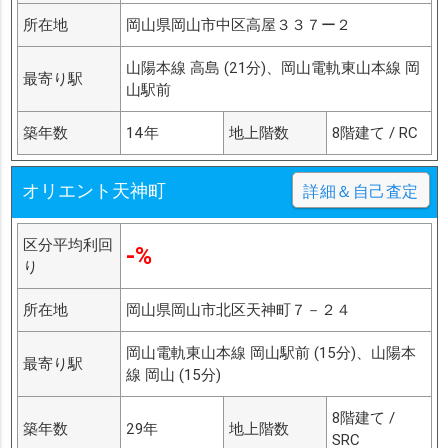
所在地
岡山県岡山市中区高屋３３７ー２
山陽本線 高島 (21分)、岡山電軌東山本線 岡
最寄り駅
山駅前
築年数
14年
地上階数
8階建て / RC
オリエント天神町
詳細＆自己査定
区分平均利回
-%
り
所在地
岡山県岡山市北区天神町７－２４
岡山電軌東山本線 岡山駅前 (15分)、山陽本
最寄り駅
線 岡山 (15分)
8階建て /
築年数
29年
地上階数
SRC