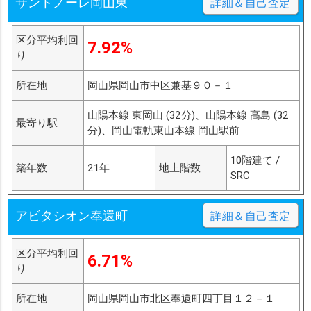
サントノーレ岡山東
詳細＆自己査定
区分平均利回
7.92%
り
所在地
岡山県岡山市中区兼基９０－１
山陽本線 東岡山 (32分)、山陽本線 高島 (32
最寄り駅
分)、岡山電軌東山本線 岡山駅前
10階建て /
築年数
21年
地上階数
SRC
アビタシオン奉還町
詳細＆自己査定
区分平均利回
6.71%
り
所在地
岡山県岡山市北区奉還町四丁目１２－１