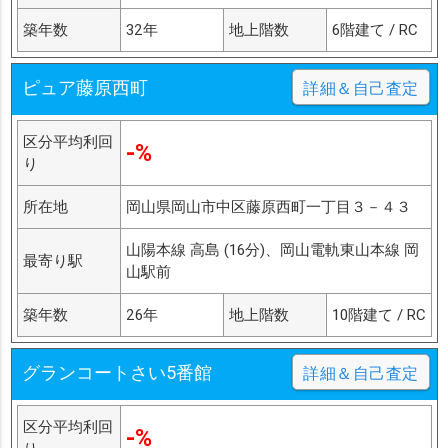
築年数
32年
地上階数
6階建て / RC
ピュア藤原西町
詳細＆自己査定
区分平均利回
-%
り
所在地
岡山県岡山市中区藤原西町一丁目３－４３
山陽本線 高島 (16分)、岡山電軌東山本線 岡
最寄り駅
山駅前
築年数
26年
地上階数
10階建て / RC
グランコートさい5番館
詳細＆自己査定
区分平均利回
-%