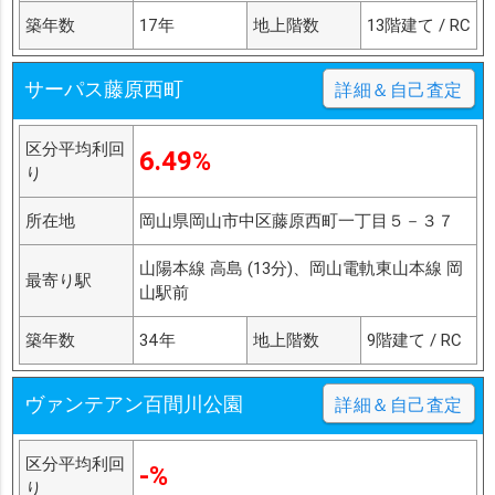
築年数
17年
地上階数
13階建て / RC
サーパス藤原西町
詳細＆自己査定
区分平均利回
6.49%
り
所在地
岡山県岡山市中区藤原西町一丁目５－３７
山陽本線 高島 (13分)、岡山電軌東山本線 岡
最寄り駅
山駅前
築年数
34年
地上階数
9階建て / RC
ヴァンテアン百間川公園
詳細＆自己査定
区分平均利回
-%
り