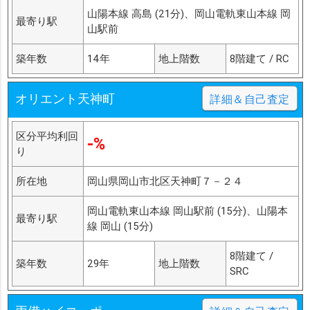
山陽本線 高島 (21分)、岡山電軌東山本線 岡
最寄り駅
山駅前
築年数
14年
地上階数
8階建て / RC
オリエント天神町
詳細＆自己査定
区分平均利回
-%
り
所在地
岡山県岡山市北区天神町７－２４
岡山電軌東山本線 岡山駅前 (15分)、山陽本
最寄り駅
線 岡山 (15分)
8階建て /
築年数
29年
地上階数
SRC