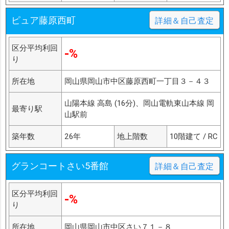
ピュア藤原西町
詳細＆自己査定
区分平均利回
-%
り
所在地
岡山県岡山市中区藤原西町一丁目３－４３
山陽本線 高島 (16分)、岡山電軌東山本線 岡
最寄り駅
山駅前
築年数
26年
地上階数
10階建て / RC
グランコートさい5番館
詳細＆自己査定
区分平均利回
-%
り
所在地
岡山県岡山市中区さい７１－８