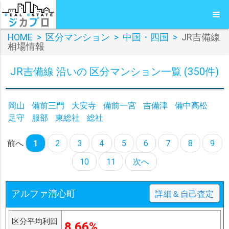
HOME
>
区分マンション
>
中国・四国
>
JR吉備線
相場情報
JR吉備線 沿いの 区分マンション一覧 (350件)
岡山
備前三門
大安寺
備前一宮
吉備津
備中高松
足守
服部
東総社
総社
前へ
1
2
3
4
5
6
7
8
9
10
11
次へ
アルファ清心町
詳細＆自己査定
区分平均利回
8.66%