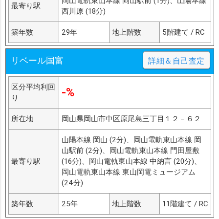
岡山電軌東山本線 岡山駅前 (1分)、山陽本線
最寄り駅
西川原 (18分)
築年数
29年
地上階数
5階建て / RC
リベール国富
詳細＆自己査定
区分平均利回
-%
り
所在地
岡山県岡山市中区原尾島三丁目１２－６２
山陽本線 岡山 (2分)、岡山電軌東山本線 岡
山駅前 (2分)、岡山電軌東山本線 門田屋敷
最寄り駅
(16分)、岡山電軌東山本線 中納言 (20分)、
岡山電軌東山本線 東山岡電ミュージアム
(24分)
築年数
25年
地上階数
11階建て / RC