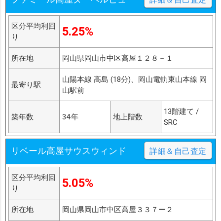
区分平均利回
5.25%
り
所在地
岡山県岡山市中区高屋１２８－１
山陽本線 高島 (18分)、岡山電軌東山本線 岡
最寄り駅
山駅前
13階建て /
築年数
34年
地上階数
SRC
リベール高屋サウスウィンド
詳細＆自己査定
区分平均利回
5.05%
り
所在地
岡山県岡山市中区高屋３３７ー２