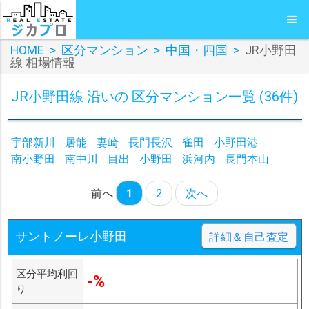
HOME
>
区分マンション
>
中国・四国
>
JR小野田
線 相場情報
JR小野田線 沿いの 区分マンション一覧 (36件)
宇部新川
居能
妻崎
長門長沢
雀田
小野田港
南小野田
南中川
目出
小野田
浜河内
長門本山
前へ
1
2
次へ
サントノーレ小野田
詳細＆自己査定
区分平均利回
-%
り