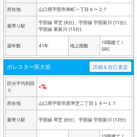
所在地
山口県宇部市寿町一丁目６ー２７
宇部線 琴芝 (8分)、宇部線 宇部新川 (11分)、
最寄り駅
宇部線 東新川 (15分)
10階建て /
築年数
41年
地上階数
SRC
ポレスター医大前
詳細＆自己査定
区分平均利回
-%
り
所在地
山口県宇部市西琴芝二丁目１４ー１７
最寄り駅
宇部線 琴芝 (8分)、宇部線 宇部新川 (13分)
15階建て /