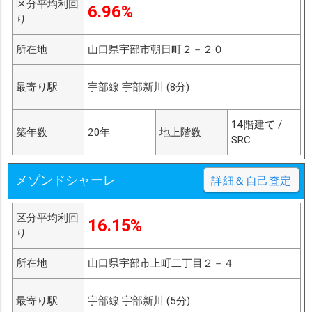
区分平均利回
6.96%
り
所在地
山口県宇部市朝日町２－２０
最寄り駅
宇部線 宇部新川 (8分)
14階建て /
築年数
20年
地上階数
SRC
メゾンドシャーレ
詳細＆自己査定
区分平均利回
16.15%
り
所在地
山口県宇部市上町二丁目２－４
最寄り駅
宇部線 宇部新川 (5分)