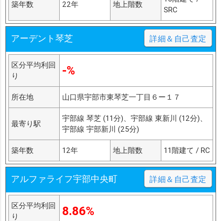
築年数
22年
地上階数
SRC
アーデント琴芝
詳細＆自己査定
区分平均利回
-%
り
所在地
山口県宇部市東琴芝一丁目６ー１７
宇部線 琴芝 (11分)、宇部線 東新川 (12分)、
最寄り駅
宇部線 宇部新川 (25分)
築年数
12年
地上階数
11階建て / RC
アルファライフ宇部中央町
詳細＆自己査定
区分平均利回
8.86%
り