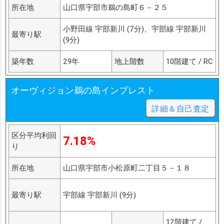
所在地
山口県宇部市鵜の島町６－２５
小野田線 宇部新川 (7分)、宇部線 宇部新川
最寄り駅
(9分)
築年数
29年
地上階数
10階建て / RC
オーヴィジョン鵜の島インプレスト
詳細＆自己査定
区分平均利回
7.18%
り
所在地
山口県宇部市小松原町二丁目５－１８
最寄り駅
宇部線 宇部新川 (9分)
12階建て /