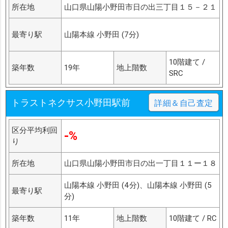
所在地
山口県山陽小野田市日の出三丁目１５－２１
最寄り駅
山陽本線 小野田 (7分)
10階建て /
築年数
19年
地上階数
SRC
トラストネクサス小野田駅前
詳細＆自己査定
区分平均利回
-%
り
所在地
山口県山陽小野田市日の出一丁目１１ー１８
山陽本線 小野田 (4分)、山陽本線 小野田 (5
最寄り駅
分)
築年数
11年
地上階数
10階建て / RC