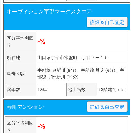
オーヴィジョン宇部マークスクエア
詳細＆自己査定
区分平均利回
-%
り
所在地
山口県宇部市常盤町二丁目７ー１５
宇部線 東新川 (8分)、宇部線 琴芝 (9分)、宇
最寄り駅
部線 宇部新川 (19分)
築年数
12年
地上階数
13階建て / RC
寿町マンション
詳細＆自己査定
区分平均利回
-%
り