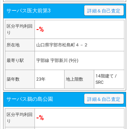
サーパス医大前第3
詳細＆自己査定
区分平均利回
-%
り
所在地
山口県宇部市松島町４－２
最寄り駅
宇部線 宇部新川 (9分)
14階建て /
築年数
23年
地上階数
SRC
サーパス鵜の島公園
詳細＆自己査定
区分平均利回
-%
り