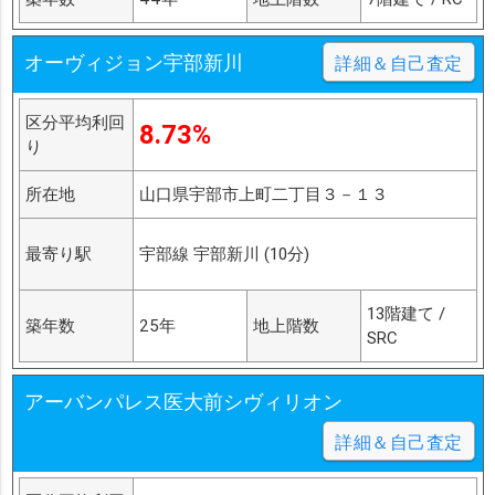
オーヴィジョン宇部新川
詳細＆自己査定
区分平均利回
8.73%
り
所在地
山口県宇部市上町二丁目３－１３
最寄り駅
宇部線 宇部新川 (10分)
13階建て /
築年数
25年
地上階数
SRC
アーバンパレス医大前シヴィリオン
詳細＆自己査定