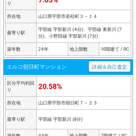
り
所在地
山口県宇部市若松町３－１４
宇部線 宇部新川 (4分)、宇部線 東新川 (7
最寄り駅
分)、小野田線 宇部新川 (7分)
築年数
24年
地上階数
10階建て / RC
エルコ朝日町マンション
詳細＆自己査定
区分平均利回
20.58%
り
所在地
山口県宇部市朝日町７－２３
最寄り駅
宇部線 宇部新川 (8分)
築年数
44年
地上階数
7階建て / RC