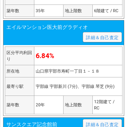
築年数
35年
地上階数
6階建て / RC
エイルマンション医大前グラディオ
詳細＆自己査定
区分平均利回
6.84%
り
所在地
山口県宇部市寿町一丁目１－１８
最寄り駅
宇部線 宇部新川 (7分)、宇部線 琴芝 (9分)
12階建て /
築年数
20年
地上階数
RC
サンスクエア記念館前
詳細＆自己査定