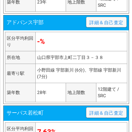
築年数
23年
地上階数
SRC
アドバンス宇部
詳細＆自己査定
区分平均利回
-%
り
所在地
山口県宇部市上町二丁目３－３８
小野田線 宇部新川 (6分)、宇部線 宇部新川
最寄り駅
(7分)
12階建て /
築年数
28年
地上階数
SRC
サーパス若松町
詳細＆自己査定
区分平均利回
7.63%