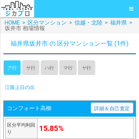
HOME
>
区分マンション
>
信越・北陸
>
福井県
>
坂井市 相場情報
福井県坂井市 の 区分マンション一覧 (1件)
ア行
サ行
ハ行
マ行
ヤ行
江留上日の出
コンフォート高柳
詳細＆自己査定
区分平均利回
15.85%
り