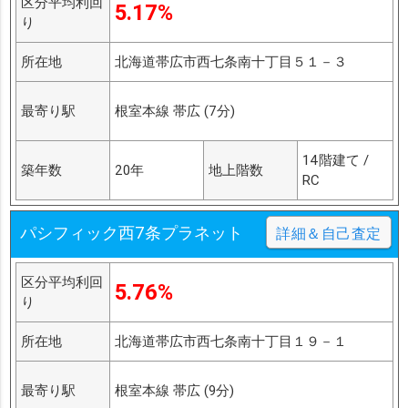
区分平均利回
5.17%
り
所在地
北海道帯広市西七条南十丁目５１－３
最寄り駅
根室本線 帯広 (7分)
14階建て /
築年数
20年
地上階数
RC
パシフィック西7条プラネット
詳細＆自己査定
区分平均利回
5.76%
り
所在地
北海道帯広市西七条南十丁目１９－１
最寄り駅
根室本線 帯広 (9分)