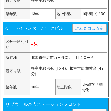
最寄り駅
根室本線 帯広
築年数
13年
地上階数
10階建て / RC
ケーワイセンターパークビル
詳細＆自己査定
区分平均利回
-%
り
所在地
北海道帯広市西三条南五丁目２０ー６
根室本線 帯広 (15分)、根室本線 柏林台 (42
最寄り駅
分)
5階建て / 鉄
築年数
38年
地上階数
骨造
リブウェル帯広ステーションフロント