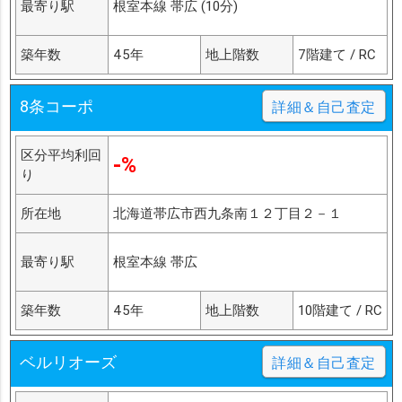
最寄り駅
根室本線 帯広 (10分)
築年数
45年
地上階数
7階建て / RC
8条コーポ
詳細＆自己査定
区分平均利回
-%
り
所在地
北海道帯広市西九条南１２丁目２－１
最寄り駅
根室本線 帯広
築年数
45年
地上階数
10階建て / RC
ベルリオーズ
詳細＆自己査定