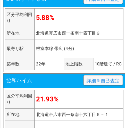
区分平均利回
5.88%
り
所在地
北海道帯広市西一条南十四丁目９
最寄り駅
根室本線 帯広 (4分)
築年数
22年
地上階数
10階建て / RC
協和ハイム
詳細＆自己査定
区分平均利回
21.93%
り
所在地
北海道帯広市西一条南十六丁目６－１