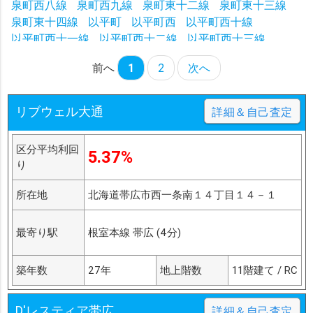
泉町西八線
泉町西九線
泉町東十二線
泉町東十三線
泉町東十四線
以平町
以平町西
以平町西十線
以平町西十一線
以平町西十二線
以平町西十三線
以平町西三線
以平町西四線
以平町西五線
前へ
1
2
次へ
以平町西六線
以平町西七線
以平町西八線
以平町西九線
稲田町基線
稲田町西一線
稲田町西二線
稲田町西三線
稲田町東一線
稲田町東二線
リブウェル大通
詳細＆自己査定
稲田町南八線
稲田町南九線
岩内町
岩内町一線
岩内町二線
岩内町三線
岩内町四線
岩内町五線
区分平均利回
5.37%
岩内町第一基線
岩内町西
岩内町西一線
岩内町西二線
り
岩内町西三線
岩内町西四線
岩内町東
岩内町東一線
岩内町東二線
岩内町東三線
大川町
大空町
大通北
所在地
北海道帯広市西一条南１４丁目１４－１
大通南
稲田町南九線西
稲田町南八線西
稲田町
泉町
最寄り駅
根室本線 帯広 (4分)
築年数
27年
地上階数
11階建て / RC
D'レスティア帯広
詳細＆自己査定