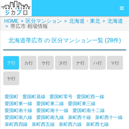
HOME
>
区分マンション
>
北海道・東北
>
北海道
>
帯広市 相場情報
北海道帯広市 の 区分マンション一覧 (28件)
ア行
カ行
サ行
タ行
ナ行
ハ行
マ行
ヤ行
愛国町
愛国町基線
愛国町零号
愛国町西一線
愛国町東一線
愛国町東二線
愛国町東三線
愛国町南十線
愛国町南十一線
愛国町南十二線
愛国町南八線
愛国町南九線
泉町西十線
泉町西十一線
泉町西四線
泉町西五線
泉町西六線
泉町西七線