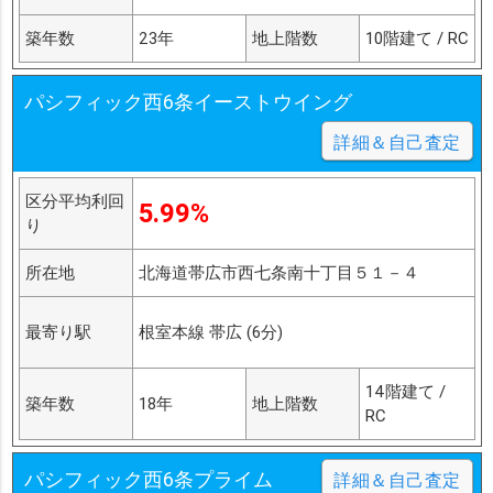
築年数
23年
地上階数
10階建て / RC
パシフィック西6条イーストウイング
詳細＆自己査定
区分平均利回
5.99%
り
所在地
北海道帯広市西七条南十丁目５１－４
最寄り駅
根室本線 帯広 (6分)
14階建て /
築年数
18年
地上階数
RC
パシフィック西6条プライム
詳細＆自己査定