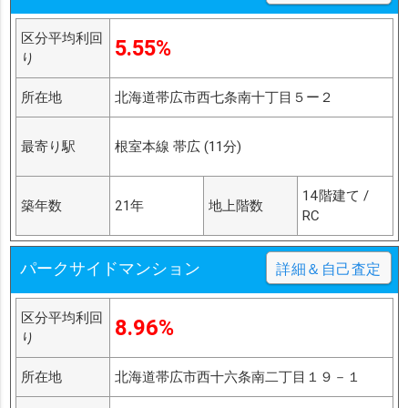
区分平均利回
5.55%
り
所在地
北海道帯広市西七条南十丁目５ー２
最寄り駅
根室本線 帯広 (11分)
14階建て /
築年数
21年
地上階数
RC
パークサイドマンション
詳細＆自己査定
区分平均利回
8.96%
り
所在地
北海道帯広市西十六条南二丁目１９－１