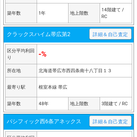
14階建て /
築年数
1年
地上階数
RC
クラックスハイム帯広第2
詳細＆自己査定
区分平均利回
-%
り
所在地
北海道帯広市西四条南十八丁目１３
最寄り駅
根室本線 帯広
築年数
48年
地上階数
3階建て / RC
パシフィック西6条アネックス
詳細＆自己査定