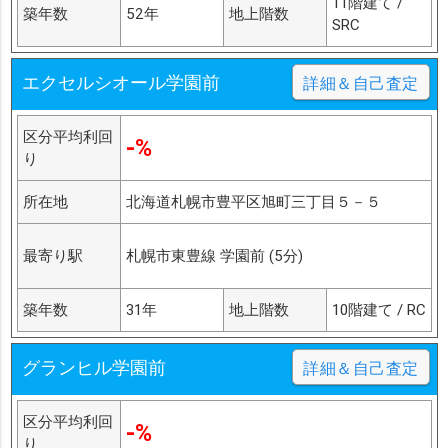
11階建て /
築年数
52年
地上階数
SRC
エクセルシオール学園前
詳細＆自己査定
区分平均利回
-%
り
所在地
北海道札幌市豊平区旭町三丁目５－５
最寄り駅
札幌市東豊線 学園前 (5分)
築年数
31年
地上階数
10階建て / RC
グランヒル学園前
詳細＆自己査定
区分平均利回
-%
り