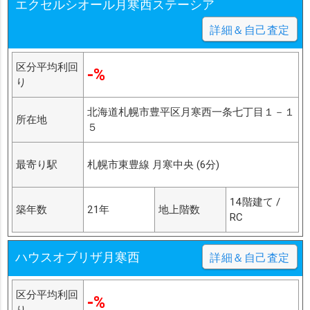
エクセルシオール月寒西ステーシア
詳細＆自己査定
区分平均利回
-%
り
北海道札幌市豊平区月寒西一条七丁目１－１
所在地
５
最寄り駅
札幌市東豊線 月寒中央 (6分)
14階建て /
築年数
21年
地上階数
RC
ハウスオブリザ月寒西
詳細＆自己査定
区分平均利回
-%
り