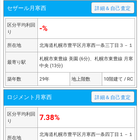
セザール月寒西
詳細＆自己査定
区分平均利回
-%
り
所在地
北海道札幌市豊平区月寒西一条三丁目３－１
札幌市東豊線 美園 (6分)、札幌市東豊線 月寒
最寄り駅
中央 (13分)
築年数
29年
地上階数
10階建て / RC
ロジメント月寒西
詳細＆自己査定
区分平均利回
7.38%
り
北海道札幌市豊平区月寒西一条四丁目１－１
所在地