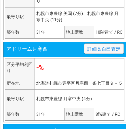
０
札幌市東豊線 美園 (7分)、札幌市東豊線 月
最寄り駅
寒中央 (11分)
築年数
31年
地上階数
10階建て / RC
アドリーム月寒西
詳細＆自己査定
区分平均利回
-%
り
所在地
北海道札幌市豊平区月寒西一条七丁目９－５
最寄り駅
札幌市東豊線 月寒中央 (4分)
築年数
31年
地上階数
8階建て / RC