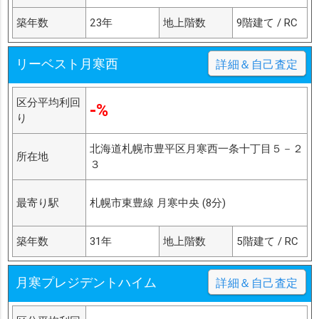
築年数
23年
地上階数
9階建て / RC
リーベスト月寒西
詳細＆自己査定
区分平均利回
-%
り
北海道札幌市豊平区月寒西一条十丁目５－２
所在地
３
最寄り駅
札幌市東豊線 月寒中央 (8分)
築年数
31年
地上階数
5階建て / RC
月寒プレジデントハイム
詳細＆自己査定