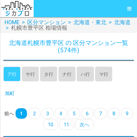
HOME
>
区分マンション
>
北海道・東北
>
北海道
>
札幌市豊平区 相場情報
北海道札幌市豊平区 の 区分マンション一覧
(574件)
ア行
サ行
タ行
ナ行
ハ行
マ行
旭町
前へ
1
2
3
4
5
6
7
8
9
10
11
次へ