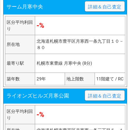
サーム月寒中央
詳細＆自己査定
区分平均利回
-%
り
北海道札幌市豊平区月寒西一条九丁目１０－
所在地
８０
最寄り駅
札幌市東豊線 月寒中央 (8分)
築年数
29年
地上階数
11階建て / RC
ライオンズヒルズ月寒公園
詳細＆自己査定
区分平均利回
-%
り