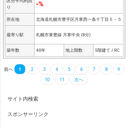
区分平均利回
-%
り
所在地
北海道札幌市豊平区月寒西一条十丁目５－５
最寄り駅
札幌市東豊線 月寒中央 (8分)
築年数
40年
地上階数
5階建て / RC
前へ
1
2
3
4
5
6
7
8
9
10
11
次へ
サイト内検索
スポンサーリンク