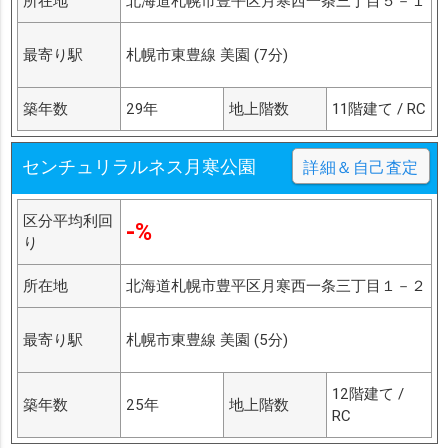
所在地
北海道札幌市豊平区月寒西一条三丁目５－１
最寄り駅
札幌市東豊線 美園 (7分)
築年数
29年
地上階数
11階建て / RC
センチュリラルネス月寒公園
詳細＆自己査定
区分平均利回
-%
り
所在地
北海道札幌市豊平区月寒西一条三丁目１－２
最寄り駅
札幌市東豊線 美園 (5分)
12階建て /
築年数
25年
地上階数
RC