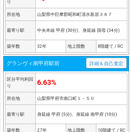
り
所在地
山梨県中巨摩郡昭和町清水新居３８７
最寄り駅
中央本線 甲府 (30分)、身延線 国母 (34分)
築年数
32年
地上階数
8階建て / RC
グランヴィ南甲府駅前
詳細＆自己査定
区分平均利回
6.63%
り
所在地
山梨県甲府市南口町１－５０
最寄り駅
身延線 甲府 (5分)、身延線 南甲府 (10分)
築年数
27年
地上階数
10階建て / RC