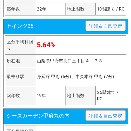
築年数
22年
地上階数
10階建て / RC
セインツ25
詳細＆自己査定
区分平均利回
5.64%
り
所在地
山梨県甲府市北口三丁目４－３３
最寄り駅
身延線 甲府 (5分)、中央本線 甲府 (7分)
25階建て /
築年数
19年
地上階数
RC
シーズガーデン甲府丸の内
詳細＆自己査定