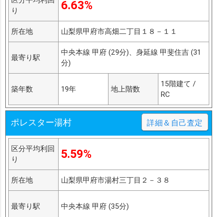
6.63%
り
所在地
山梨県甲府市高畑二丁目１８－１１
中央本線 甲府 (29分)、身延線 甲斐住吉 (31
最寄り駅
分)
15階建て /
築年数
19年
地上階数
RC
ポレスター湯村
詳細＆自己査定
区分平均利回
5.59%
り
所在地
山梨県甲府市湯村三丁目２－３８
最寄り駅
中央本線 甲府 (35分)