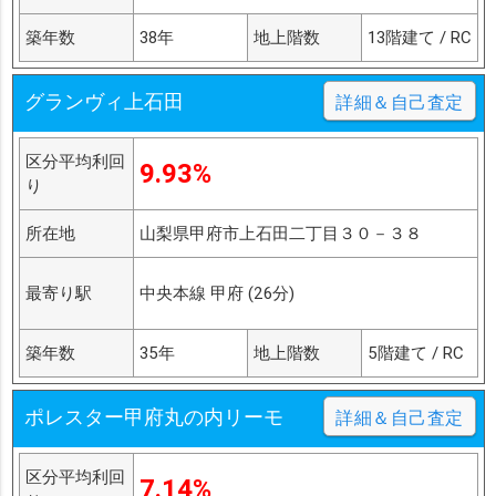
築年数
38年
地上階数
13階建て / RC
グランヴィ上石田
詳細＆自己査定
区分平均利回
9.93%
り
所在地
山梨県甲府市上石田二丁目３０－３８
最寄り駅
中央本線 甲府 (26分)
築年数
35年
地上階数
5階建て / RC
ポレスター甲府丸の内リーモ
詳細＆自己査定
区分平均利回
7.14%