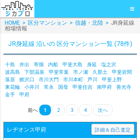
HOME
>
区分マンション
>
信越・北陸
>
JR身延線
相場情報
JR身延線 沿いの 区分マンション一覧 (78件)
十島
井出
寄畑
内船
甲斐大島
身延
塩之沢
波高島
下部温泉
甲斐常葉
市ノ瀬
久那土
甲斐岩間
落居
鰍沢口
市川大門
市川本町
芦川
甲斐上野
東花輪
小井川
常永
国母
甲斐住吉
南甲府
善光寺
金手
甲府
前へ
1
2
3
4
次へ
レヂオンス甲府
詳細＆自己査定