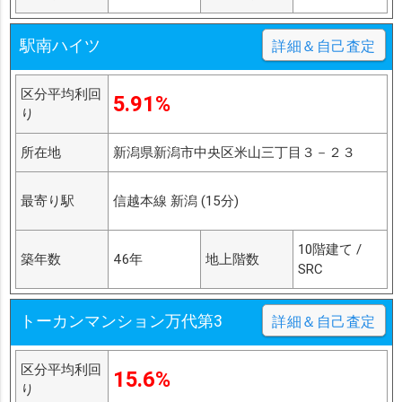
駅南ハイツ
詳細＆自己査定
区分平均利回
5.91%
り
所在地
新潟県新潟市中央区米山三丁目３－２３
最寄り駅
信越本線 新潟 (15分)
10階建て /
築年数
46年
地上階数
SRC
トーカンマンション万代第3
詳細＆自己査定
区分平均利回
15.6%
り