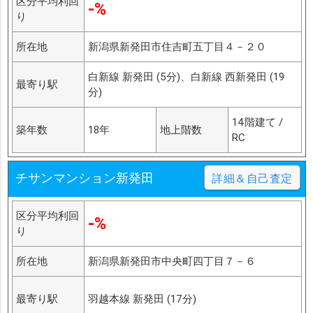
区分平均利回
-%
り
所在地
新潟県新発田市住吉町五丁目４－２０
白新線 新発田 (5分)、白新線 西新発田 (19
最寄り駅
分)
14階建て /
築年数
18年
地上階数
RC
チサンマンション新発田
詳細＆自己査定
区分平均利回
-%
り
所在地
新潟県新発田市中央町四丁目７－６
最寄り駅
羽越本線 新発田 (17分)