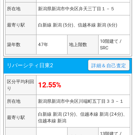
所在地
新潟県新潟市中央区弁天三丁目１－５
最寄り駅
白新線 新潟 (5分)、信越本線 新潟 (6分)
10階建て /
築年数
47年
地上階数
SRC
リバーシティ日東2
詳細＆自己査定
区分平均利回
12.55%
り
所在地
新潟県新潟市中央区川端町五丁目３３－１
白新線 新潟 (21分)、信越本線 新潟 (24分)、
最寄り駅
信越本線 新潟
13階建て /