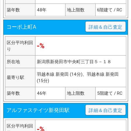
築年数
48年
地上階数
6階建て / RC
コーポ上町A
詳細＆自己査定
区分平均利回
-%
り
所在地
新潟県新発田市中央町三丁目５－１８
羽越本線 新発田 (14分)、羽越本線 新発田
最寄り駅
(15分)
築年数
46年
地上階数
5階建て / RC
アルファステイツ新発田駅
詳細＆自己査定
区分平均利回
-%