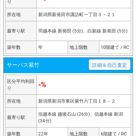
り
所在地
新潟県新発田市諏訪町一丁目３－２１
最寄り駅
羽越本線 新発田 (5分)、白新線 新発田 (5分)
築年数
年
地上階数
10階建て / RC
サーパス紫竹
詳細＆自己査定
区分平均利回
-%
り
所在地
新潟県新潟市東区紫竹六丁目１８－２
信越本線 越後石山 (26分)、信越本線 新潟
最寄り駅
(34分)
築年数
22年
地上階数
6階建て / RC