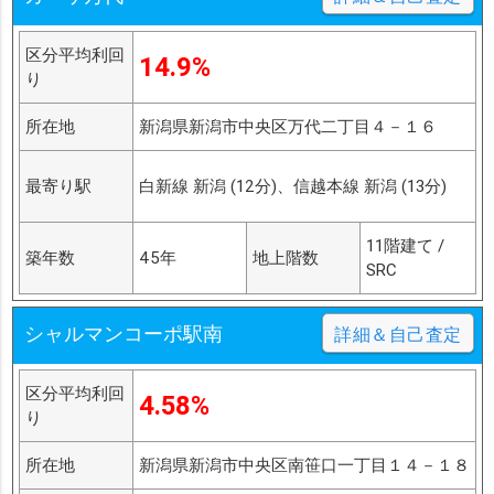
区分平均利回
14.9%
り
所在地
新潟県新潟市中央区万代二丁目４－１６
最寄り駅
白新線 新潟 (12分)、信越本線 新潟 (13分)
11階建て /
築年数
45年
地上階数
SRC
シャルマンコーポ駅南
詳細＆自己査定
区分平均利回
4.58%
り
所在地
新潟県新潟市中央区南笹口一丁目１４－１８