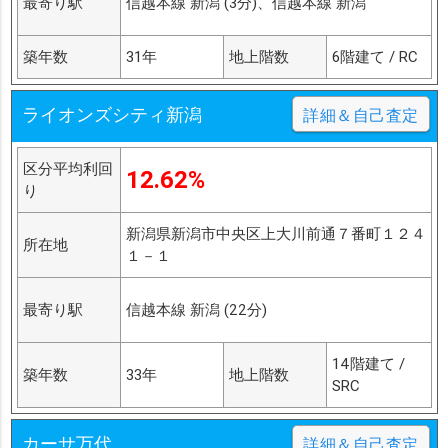
最寄り駅
信越本線 新潟 (3分)、信越本線 新潟
築年数
31年
地上階数
6階建て / RC
ライオンズシティ新潟
詳細＆自己査定
区分平均利回
12.62%
り
新潟県新潟市中央区上大川前通７番町１２４
所在地
１－１
最寄り駅
信越本線 新潟 (22分)
14階建て /
築年数
33年
地上階数
SRC
カーサ万代
詳細＆自己査定