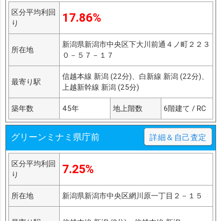
区分平均利回
17.86%
り
新潟県新潟市中央区下大川前通４ノ町２２３
所在地
０－５７－１７
信越本線 新潟 (22分)、白新線 新潟 (22分)、
最寄り駅
上越新幹線 新潟 (25分)
築年数
45年
地上階数
6階建て / RC
グリーンミナミ県庁前
詳細＆自己査定
区分平均利回
7.25%
り
所在地
新潟県新潟市中央区網川原一丁目２－１５