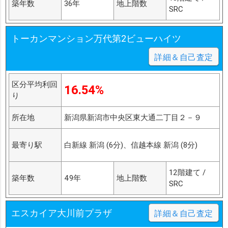
築年数
36年
地上階数
SRC
トーカンマンション万代第2ビューハイツ
詳細＆自己査定
区分平均利回
16.54%
り
所在地
新潟県新潟市中央区東大通二丁目２－９
最寄り駅
白新線 新潟 (6分)、信越本線 新潟 (8分)
12階建て /
築年数
49年
地上階数
SRC
エスカイア大川前プラザ
詳細＆自己査定