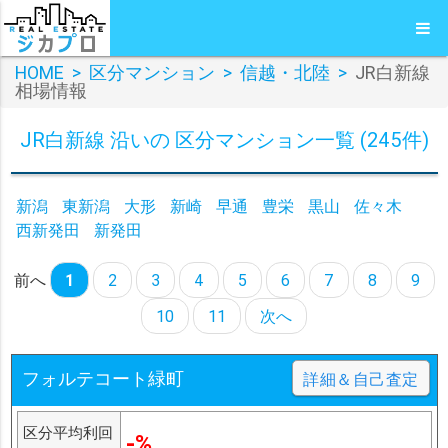
HOME
>
区分マンション
>
信越・北陸
>
JR白新線
相場情報
JR白新線 沿いの 区分マンション一覧 (245件)
新潟
東新潟
大形
新崎
早通
豊栄
黒山
佐々木
西新発田
新発田
前へ
1
2
3
4
5
6
7
8
9
10
11
次へ
フォルテコート緑町
詳細＆自己査定
区分平均利回
-%