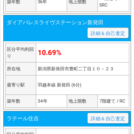
築年数
36年
地上階数
SRC
ダイアパレスライヴステーション新発田
詳細＆自己査定
区分平均利回
10.69%
り
所在地
新潟県新発田市豊町二丁目１０－２３
最寄り駅
羽越本線 新発田 (6分)
築年数
34年
地上階数
7階建て / RC
ラテール住吉
詳細＆自己査定