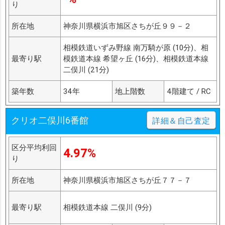
り
所在地
神奈川県横浜市旭区さちが丘９９－２
相模鉄道いずみ野線 南万騎が原 (10分)、相
最寄り駅
模鉄道本線 希望ヶ丘 (16分)、相模鉄道本線
二俣川 (21分)
築年数
34年
地上階数
4階建て / RC
クリオ二俣川6番館
詳細＆自己査定
区分平均利回
4.97%
り
所在地
神奈川県横浜市旭区さちが丘７７－７
最寄り駅
相模鉄道本線 二俣川 (9分)