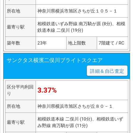
所在地
神奈川県横浜市旭区さちが丘１０５－１
相模鉄道いずみ野線 南万騎が原 (8分)、相模
最寄り駅
鉄道本線 二俣川 (19分)
築年数
23年
地上階数
7階建て / RC
サンクタス横濱二俣川ブライトスクエア
詳細＆自己査定
区分平均利回
3.37%
り
所在地
神奈川県横浜市旭区さちが丘８０－１
相模鉄道本線 二俣川 (10分)、相模鉄道いず
最寄り駅
み野線 南万騎が原 (11分)