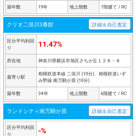
築年数
19年
地上階数
7階建て / RC
クリオ二俣川3番館
詳細＆自己査定
区分平均利回
11.47%
り
所在地
神奈川県横浜市旭区さちが丘１２８－８
相模鉄道本線 二俣川 (10分)、相模鉄道いず
最寄り駅
み野線 南万騎が原 (10分)
築年数
34年
地上階数
6階建て / RC
ランドシティ南万騎が原
詳細＆自己査定
区分平均利回
-%
り