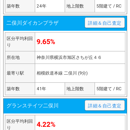
築年数
24年
地上階数
5階建て / RC
二俣川ダイカンプラザ
詳細＆自己査定
区分平均利回
9.65%
り
所在地
神奈川県横浜市旭区さちが丘４６
最寄り駅
相模鉄道本線 二俣川 (9分)
築年数
41年
地上階数
5階建て / RC
グランステイツ二俣川
詳細＆自己査定
区分平均利回
4.22%
り