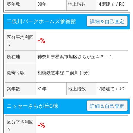
築年数
38年
地上階数
4階建て / RC
二俣川パークホームズ参番館
詳細＆自己査定
区分平均利回
-%
り
所在地
神奈川県横浜市旭区さちが丘４３－１
最寄り駅
相模鉄道本線 二俣川 (9分)
築年数
31年
地上階数
7階建て / RC
ニッセーさちが丘C棟
詳細＆自己査定
区分平均利回
-%
り