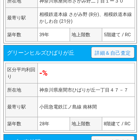
所在地
神奈川県座間市さがみ野二丁目１ー３０
相模鉄道本線 さがみ野 (8分)、相模鉄道本線
最寄り駅
かしわ台 (21分)
築年数
39年
地上階数
5階建て / RC
グリーンヒルズひばりが丘
詳細＆自己査定
区分平均利回
-%
り
所在地
神奈川県座間市ひばりが丘一丁目４７－７
最寄り駅
小田急電鉄江ノ島線 南林間
築年数
28年
地上階数
8階建て / RC