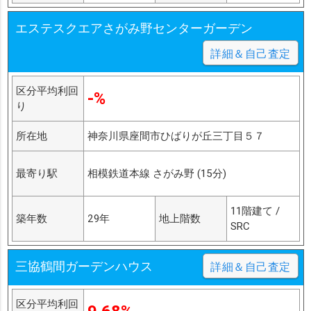
エステスクエアさがみ野センターガーデン
詳細＆自己査定
区分平均利回
-%
り
所在地
神奈川県座間市ひばりが丘三丁目５７
最寄り駅
相模鉄道本線 さがみ野 (15分)
11階建て /
築年数
29年
地上階数
SRC
三協鶴間ガーデンハウス
詳細＆自己査定
区分平均利回