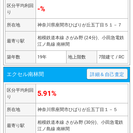
区分平均利回
-%
り
所在地
神奈川県座間市ひばりが丘五丁目５１－７
相模鉄道本線 さがみ野 (24分)、小田急電鉄
最寄り駅
江ノ島線 南林間
築年数
19年
地上階数
7階建て / RC
エクセル南林間
詳細＆自己査定
区分平均利回
5.91%
り
所在地
神奈川県座間市ひばりが丘五丁目１－５
相模鉄道本線 さがみ野 (30分)、小田急電鉄
最寄り駅
江ノ島線 南林間