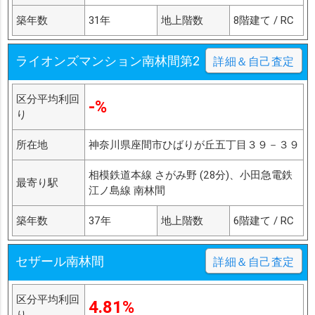
築年数
31年
地上階数
8階建て / RC
ライオンズマンション南林間第2
詳細＆自己査定
区分平均利回
-%
り
所在地
神奈川県座間市ひばりが丘五丁目３９－３９
相模鉄道本線 さがみ野 (28分)、小田急電鉄
最寄り駅
江ノ島線 南林間
築年数
37年
地上階数
6階建て / RC
セザール南林間
詳細＆自己査定
区分平均利回
4.81%
り