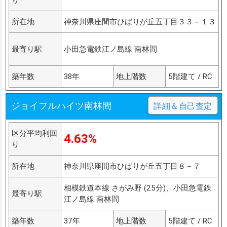
所在地
神奈川県座間市ひばりが丘五丁目３３－１３
最寄り駅
小田急電鉄江ノ島線 南林間
築年数
38年
地上階数
5階建て / RC
ジョイフルハイツ南林間
詳細＆自己査定
区分平均利回
4.63%
り
所在地
神奈川県座間市ひばりが丘五丁目８－７
相模鉄道本線 さがみ野 (25分)、小田急電鉄
最寄り駅
江ノ島線 南林間
築年数
37年
地上階数
5階建て / RC