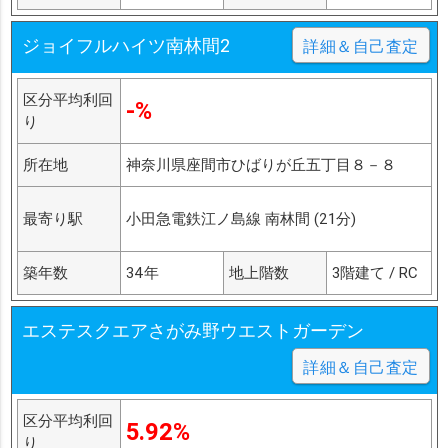
ジョイフルハイツ南林間2
詳細＆自己査定
区分平均利回
-%
り
所在地
神奈川県座間市ひばりが丘五丁目８－８
最寄り駅
小田急電鉄江ノ島線 南林間 (21分)
築年数
34年
地上階数
3階建て / RC
エステスクエアさがみ野ウエストガーデン
詳細＆自己査定
区分平均利回
5.92%
り