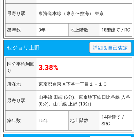
最寄り駅
東海道本線（東京〜熱海） 東京
築年数
3年
地上階数
18階建て / RC
セジョリ上野
詳細＆自己査定
区分平均利回
3.38%
り
所在地
東京都台東区下谷一丁目１－１０
山手線 田端 (6分)、東京地下鉄日比谷線 入谷
最寄り駅
(8分)、山手線 上野 (13分)
14階建て /
築年数
15年
地上階数
SRC