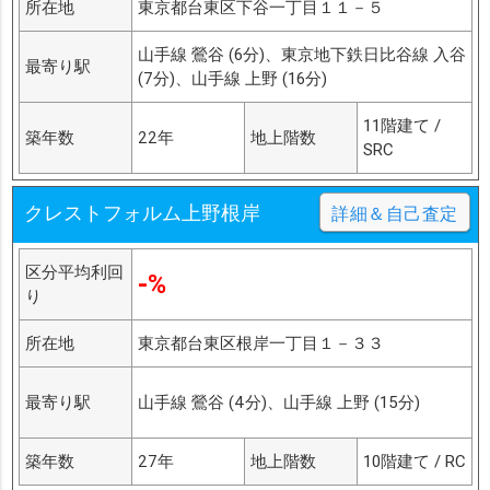
所在地
東京都台東区下谷一丁目１１－５
山手線 鶯谷 (6分)、東京地下鉄日比谷線 入谷
最寄り駅
(7分)、山手線 上野 (16分)
11階建て /
築年数
22年
地上階数
SRC
クレストフォルム上野根岸
詳細＆自己査定
区分平均利回
-%
り
所在地
東京都台東区根岸一丁目１－３３
最寄り駅
山手線 鶯谷 (4分)、山手線 上野 (15分)
築年数
27年
地上階数
10階建て / RC