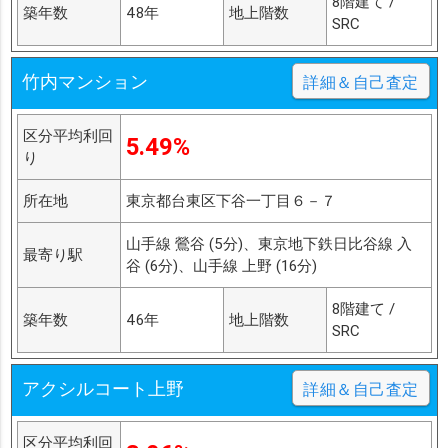
8階建て /
築年数
48年
地上階数
SRC
竹内マンション
詳細＆自己査定
区分平均利回
5.49%
り
所在地
東京都台東区下谷一丁目６－７
山手線 鶯谷 (5分)、東京地下鉄日比谷線 入
最寄り駅
谷 (6分)、山手線 上野 (16分)
8階建て /
築年数
46年
地上階数
SRC
アクシルコート上野
詳細＆自己査定
区分平均利回