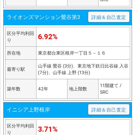
ライオンズマンション鶯谷第3
詳細＆自己査定
区分平均利回
6.92%
り
所在地
東京都台東区根岸一丁目５－１６
山手線 鶯谷 (3分)、東京地下鉄日比谷線 入谷
最寄り駅
(7分)、山手線 上野 (13分)
11階建て /
築年数
42年
地上階数
SRC
イニシア上野根岸
詳細＆自己査定
区分平均利回
3.71%
り