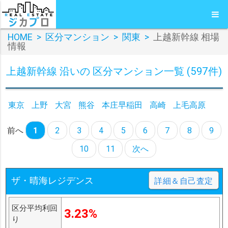
HOME
>
区分マンション
>
関東
>
上越新幹線 相場
情報
上越新幹線 沿いの 区分マンション一覧 (597件)
東京
上野
大宮
熊谷
本庄早稲田
高崎
上毛高原
前へ
1
2
3
4
5
6
7
8
9
10
11
次へ
ザ・晴海レジデンス
詳細＆自己査定
区分平均利回
3.23%
り