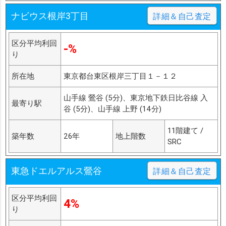
ナビウス根岸3丁目
詳細＆自己査定
区分平均利回
-%
り
所在地
東京都台東区根岸三丁目１－１２
山手線 鶯谷 (5分)、東京地下鉄日比谷線 入
最寄り駅
谷 (5分)、山手線 上野 (14分)
11階建て /
築年数
26年
地上階数
SRC
東急ドエルアルス鶯谷
詳細＆自己査定
区分平均利回
4%
り