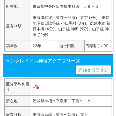
所在地
東京都中央区日本橋本町四丁目９－５
東海道本線（東京〜熱海） 東京 (3分)、東京
地下鉄日比谷線 小伝馬町 (3分)、総武本線 新
最寄り駅
日本橋 (4分)、山手線 神田 (9分)、山手線 神
田 (11分)
築年数
22年
地上階数
7階建て / RC
サンクレイドル神栖アクアブリーズ
詳細＆自己査定
区分平均利回
-%
り
所在地
茨城県神栖市平泉東二丁目９－８
最寄り駅
東海道本線（東京〜熱海） 東京