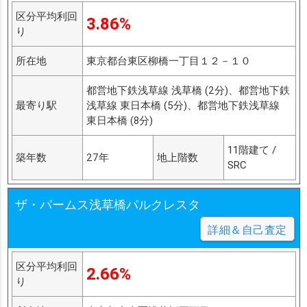
区分平均利回
3.86%
り
所在地
東京都台東区柳橋一丁目１２－１０
都営地下鉄浅草線 浅草橋 (2分)、都営地下鉄
最寄り駅
浅草線 東日本橋 (5分)、都営地下鉄浅草線
東日本橋 (8分)
11階建て /
築年数
27年
地上階数
SRC
ザ・パームス浅草橋パルクレスタ
詳細＆自己査定
区分平均利回
2.66%
り