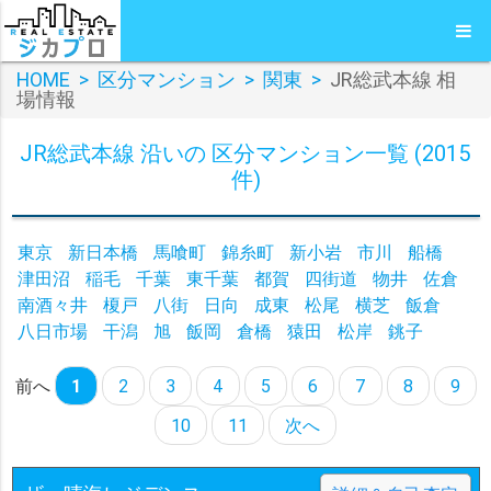
HOME
>
区分マンション
>
関東
>
JR総武本線 相
場情報
JR総武本線 沿いの 区分マンション一覧 (2015
件)
東京
新日本橋
馬喰町
錦糸町
新小岩
市川
船橋
津田沼
稲毛
千葉
東千葉
都賀
四街道
物井
佐倉
南酒々井
榎戸
八街
日向
成東
松尾
横芝
飯倉
八日市場
干潟
旭
飯岡
倉橋
猿田
松岸
銚子
前へ
1
2
3
4
5
6
7
8
9
10
11
次へ