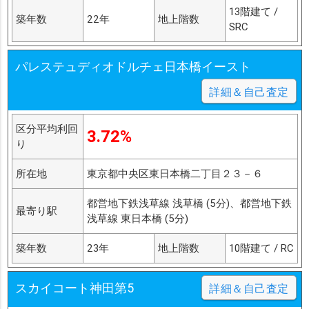
13階建て /
築年数
22年
地上階数
SRC
パレステュディオドルチェ日本橋イースト
詳細＆自己査定
区分平均利回
3.72%
り
所在地
東京都中央区東日本橋二丁目２３－６
都営地下鉄浅草線 浅草橋 (5分)、都営地下鉄
最寄り駅
浅草線 東日本橋 (5分)
築年数
23年
地上階数
10階建て / RC
スカイコート神田第5
詳細＆自己査定