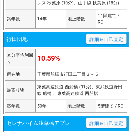
レス 秋葉原 (10分)、山手線 秋葉原 (18分)
14階建て /
築年数
14年
地上階数
RC
行田団地
詳細＆自己査定
区分平均利回
10.59%
り
所在地
千葉県船橋市行田二丁目３－５
東葉高速鉄道 西船橋 (31分)、東武鉄道野田
最寄り駅
線 船橋 、東葉高速鉄道 西船橋
築年数
50年
地上階数
5階建て / RC
セレナハイム浅草橋アプレ
詳細＆自己査定