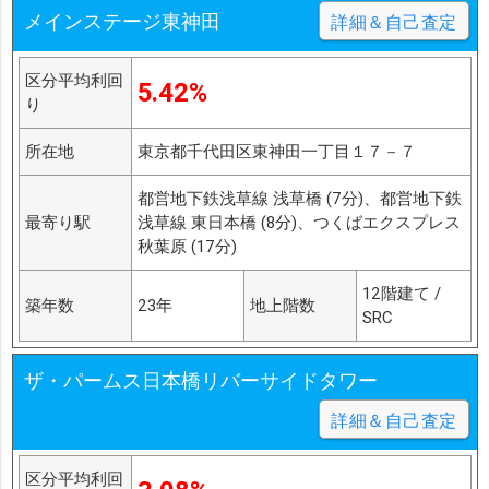
メインステージ東神田
詳細＆自己査定
区分平均利回
5.42%
り
所在地
東京都千代田区東神田一丁目１７－７
都営地下鉄浅草線 浅草橋 (7分)、都営地下鉄
最寄り駅
浅草線 東日本橋 (8分)、つくばエクスプレス
秋葉原 (17分)
12階建て /
築年数
23年
地上階数
SRC
ザ・パームス日本橋リバーサイドタワー
詳細＆自己査定
区分平均利回