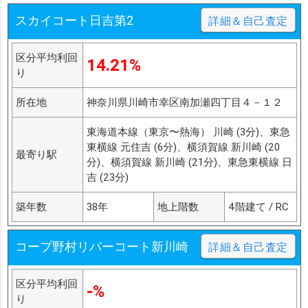
スカイコート日吉第2
詳細＆自己査定
区分平均利回
14.21%
り
所在地
神奈川県川崎市幸区南加瀬四丁目４－１２
東海道本線（東京〜熱海） 川崎 (3分)、東急
東横線 元住吉 (6分)、横須賀線 新川崎 (20
最寄り駅
分)、横須賀線 新川崎 (21分)、東急東横線 日
吉 (23分)
築年数
38年
地上階数
4階建て / RC
コープ野村リバーコート新川崎
詳細＆自己査定
区分平均利回
-%
り