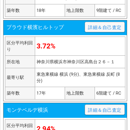
築年数
18年
地上階数
9階建て / RC
プラウド横濱ヒルトップ
詳細＆自己査定
区分平均利回
3.72%
り
所在地
神奈川県横浜市神奈川区高島台２６－１
東急東横線 横浜 (9分)、東急東横線 反町 (8
最寄り駅
分)
築年数
17年
地上階数
6階建て / RC
モンテベルデ横浜
詳細＆自己査定
区分平均利回
2.94%