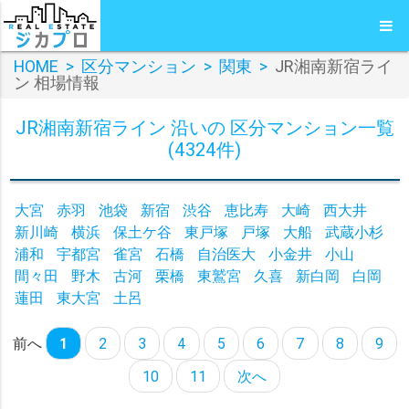
HOME
>
区分マンション
>
関東
>
JR湘南新宿ライ
ン 相場情報
JR湘南新宿ライン 沿いの 区分マンション一覧
(4324件)
大宮
赤羽
池袋
新宿
渋谷
恵比寿
大崎
西大井
新川崎
横浜
保土ケ谷
東戸塚
戸塚
大船
武蔵小杉
浦和
宇都宮
雀宮
石橋
自治医大
小金井
小山
間々田
野木
古河
栗橋
東鷲宮
久喜
新白岡
白岡
蓮田
東大宮
土呂
前へ
1
2
3
4
5
6
7
8
9
10
11
次へ