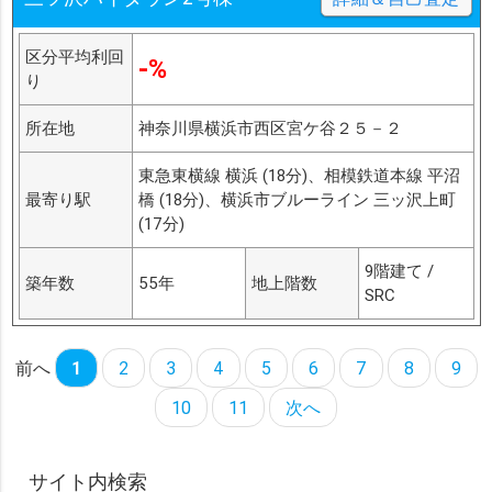
区分平均利回
-%
り
所在地
神奈川県横浜市西区宮ケ谷２５－２
東急東横線 横浜 (18分)、相模鉄道本線 平沼
最寄り駅
橋 (18分)、横浜市ブルーライン 三ッ沢上町
(17分)
9階建て /
築年数
55年
地上階数
SRC
前へ
1
2
3
4
5
6
7
8
9
10
11
次へ
サイト内検索