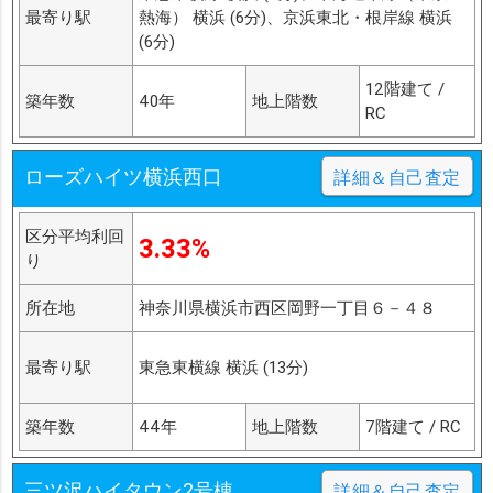
最寄り駅
熱海） 横浜 (6分)、京浜東北・根岸線 横浜
(6分)
12階建て /
築年数
40年
地上階数
RC
ローズハイツ横浜西口
詳細＆自己査定
区分平均利回
3.33%
り
所在地
神奈川県横浜市西区岡野一丁目６－４８
最寄り駅
東急東横線 横浜 (13分)
築年数
44年
地上階数
7階建て / RC
三ツ沢ハイタウン2号棟
詳細＆自己査定