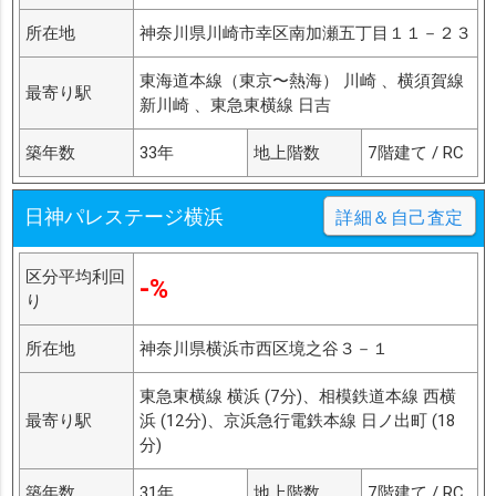
所在地
神奈川県川崎市幸区南加瀬五丁目１１－２３
東海道本線（東京〜熱海） 川崎 、横須賀線
最寄り駅
新川崎 、東急東横線 日吉
築年数
33年
地上階数
7階建て / RC
日神パレステージ横浜
詳細＆自己査定
区分平均利回
-%
り
所在地
神奈川県横浜市西区境之谷３－１
東急東横線 横浜 (7分)、相模鉄道本線 西横
最寄り駅
浜 (12分)、京浜急行電鉄本線 日ノ出町 (18
分)
築年数
31年
地上階数
7階建て / RC