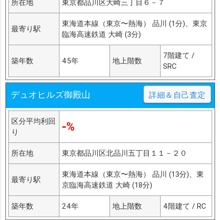
所在地
東京都品川区大崎三丁目６－７
東海道本線（東京〜熱海） 品川 (1分)、東京
最寄り駅
臨海高速鉄道 大崎 (3分)
7階建て /
築年数
45年
地上階数
SRC
デュオヒルズ御殿山
詳細＆自己査定
区分平均利回
-%
り
所在地
東京都品川区北品川五丁目１１－２０
東海道本線（東京〜熱海） 品川 (13分)、東
最寄り駅
京臨海高速鉄道 大崎 (18分)
築年数
24年
地上階数
4階建て / RC