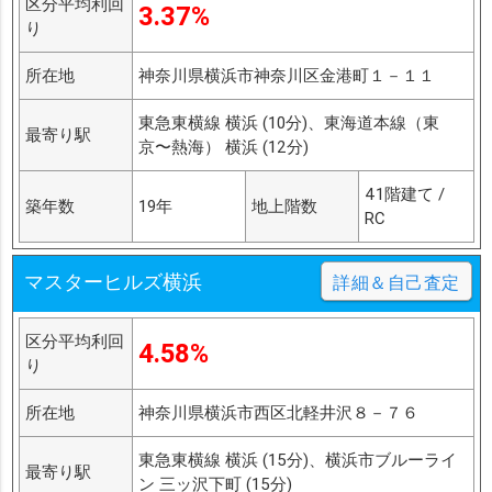
区分平均利回
3.37%
り
所在地
神奈川県横浜市神奈川区金港町１－１１
東急東横線 横浜 (10分)、東海道本線（東
最寄り駅
京〜熱海） 横浜 (12分)
41階建て /
築年数
19年
地上階数
RC
マスターヒルズ横浜
詳細＆自己査定
区分平均利回
4.58%
り
所在地
神奈川県横浜市西区北軽井沢８－７６
東急東横線 横浜 (15分)、横浜市ブルーライ
最寄り駅
ン 三ッ沢下町 (15分)