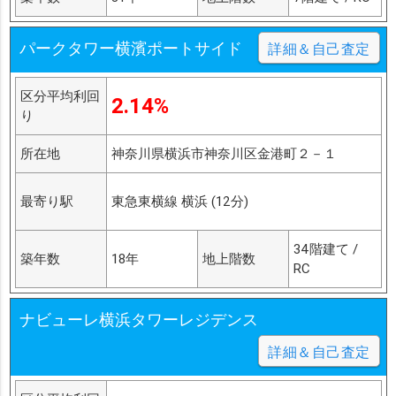
パークタワー横濱ポートサイド
詳細＆自己査定
区分平均利回
2.14%
り
所在地
神奈川県横浜市神奈川区金港町２－１
最寄り駅
東急東横線 横浜 (12分)
34階建て /
築年数
18年
地上階数
RC
ナビューレ横浜タワーレジデンス
詳細＆自己査定