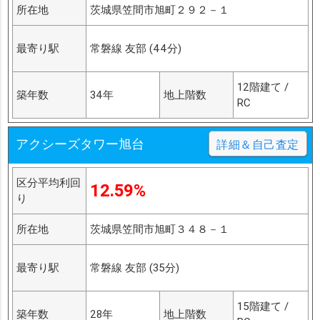
所在地
茨城県笠間市旭町２９２－１
最寄り駅
常磐線 友部 (44分)
12階建て /
築年数
34年
地上階数
RC
アクシーズタワー旭台
詳細＆自己査定
区分平均利回
12.59%
り
所在地
茨城県笠間市旭町３４８－１
最寄り駅
常磐線 友部 (35分)
15階建て /
築年数
28年
地上階数