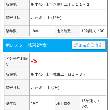
所在地
栃木県小山市八幡町二丁目１１－２
最寄り駅
水戸線 小山 (16分)
築年数
18年
地上階数
10階建て / RC
ポレスター城東2番館
詳細＆自己査定
区分平均利回
-%
り
所在地
栃木県小山市城東二丁目１－３７
最寄り駅
水戸線 小山 (9分)
15階建て /
築年数
19年
地上階数
SRC