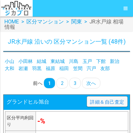
HOME
>
区分マンション
>
関東
>
JR水戸線 相場
情報
JR水戸線 沿いの 区分マンション一覧 (48件)
小山
小田林
結城
東結城
川島
玉戸
下館
新治
大和
岩瀬
羽黒
福原
稲田
笠間
宍戸
友部
前へ
1
2
3
次へ
グランドヒル旭台
詳細＆自己査定
区分平均利回
-%
り