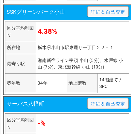
SSKグリーンパーク小山
詳細＆自己査定
区分平均利回
4.38%
り
所在地
栃木県小山市駅東通り一丁目２２－１
湘南新宿ライン宇須 小山 (5分)、水戸線 小
最寄り駅
山 (7分)、東北新幹線 小山 (10分)
14階建て /
築年数
34年
地上階数
SRC
サーパス八幡町
詳細＆自己査定
区分平均利回
-%
り