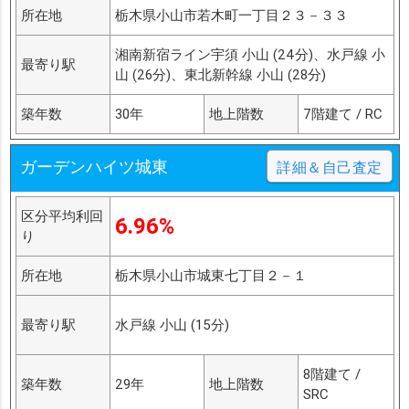
所在地
栃木県小山市若木町一丁目２３－３３
湘南新宿ライン宇須 小山 (24分)、水戸線 小
最寄り駅
山 (26分)、東北新幹線 小山 (28分)
築年数
30年
地上階数
7階建て / RC
ガーデンハイツ城東
詳細＆自己査定
区分平均利回
6.96%
り
所在地
栃木県小山市城東七丁目２－１
最寄り駅
水戸線 小山 (15分)
8階建て /
築年数
29年
地上階数
SRC