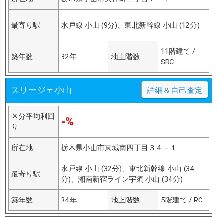
最寄り駅
水戸線 小山 (9分)、東北新幹線 小山 (12分)
11階建て /
築年数
32年
地上階数
SRC
スリージェ小山
詳細＆自己査定
区分平均利回
-%
り
所在地
栃木県小山市東城南四丁目３４－１
水戸線 小山 (32分)、東北新幹線 小山 (34
最寄り駅
分)、湘南新宿ライン宇須 小山 (34分)
築年数
34年
地上階数
5階建て / RC