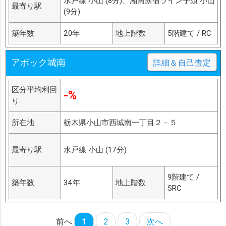
水戸線 小山 (8分)、湘南新宿ライン宇須 小山
最寄り駅
(9分)
築年数
20年
地上階数
5階建て / RC
アボック城南
詳細＆自己査定
区分平均利回
-%
り
所在地
栃木県小山市西城南一丁目２－５
最寄り駅
水戸線 小山 (17分)
9階建て /
築年数
34年
地上階数
SRC
前へ
1
2
3
次へ