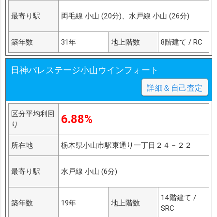
最寄り駅
両毛線 小山 (20分)、水戸線 小山 (26分)
築年数
31年
地上階数
8階建て / RC
日神パレステージ小山ウインフォート
詳細＆自己査定
区分平均利回
6.88%
り
所在地
栃木県小山市駅東通り一丁目２４－２２
最寄り駅
水戸線 小山 (6分)
14階建て /
築年数
19年
地上階数
SRC