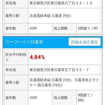
所在地
東京都荒川区東日暮里六丁目４３－１５
最寄り駅
京成電鉄本線 日暮里 (9分)
築年数
43年
地上階数
5階建て / RC
リーフハイツ日暮里
詳細＆自己査定
区分平均利回
4.84%
り
所在地
東京都荒川区東日暮里五丁目３２－７
京成電鉄本線 日暮里 (5分)、日暮里舎人ライ
最寄り駅
ナー 西日暮里 (16分)
9階建て /
築年数
43年
地上階数
SRC