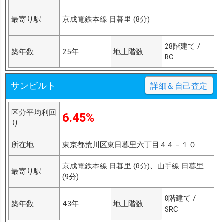
最寄り駅
京成電鉄本線 日暮里 (8分)
28階建て /
築年数
25年
地上階数
RC
サンビルト
詳細＆自己査定
区分平均利回
6.45%
り
所在地
東京都荒川区東日暮里六丁目４４－１０
京成電鉄本線 日暮里 (8分)、山手線 日暮里
最寄り駅
(9分)
8階建て /
築年数
43年
地上階数
SRC