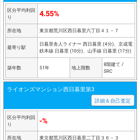
区分平均利回
4.55%
り
所在地
東京都荒川区西日暮里六丁目４１－７
日暮里舎人ライナー 西日暮里 (4分)、京成電
最寄り駅
鉄本線 日暮里 (10分)、山手線 日暮里 (17分)
8階建て /
築年数
51年
地上階数
SRC
ライオンズマンション西日暮里第3
詳細＆自己査定
区分平均利回
-%
り
所在地
東京都荒川区西日暮里二丁目３６－３