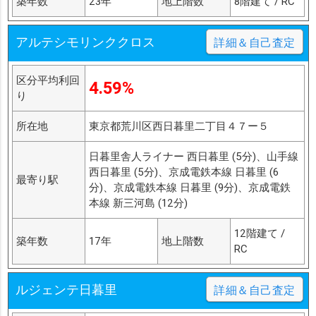
築年数
23年
地上階数
8階建て / RC
アルテシモリンククロス
詳細＆自己査定
区分平均利回
4.59%
り
所在地
東京都荒川区西日暮里二丁目４７ー５
日暮里舎人ライナー 西日暮里 (5分)、山手線
西日暮里 (5分)、京成電鉄本線 日暮里 (6
最寄り駅
分)、京成電鉄本線 日暮里 (9分)、京成電鉄
本線 新三河島 (12分)
12階建て /
築年数
17年
地上階数
RC
ルジェンテ日暮里
詳細＆自己査定