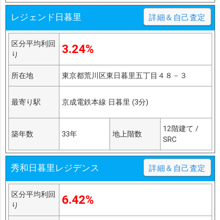
レジェンド日暮里
詳細＆自己査定
区分平均利回
3.24%
り
所在地
東京都荒川区東日暮里五丁目４８－３
最寄り駅
京成電鉄本線 日暮里 (3分)
12階建て /
築年数
33年
地上階数
SRC
秀和日暮里レジデンス
詳細＆自己査定
区分平均利回
6.42%
り