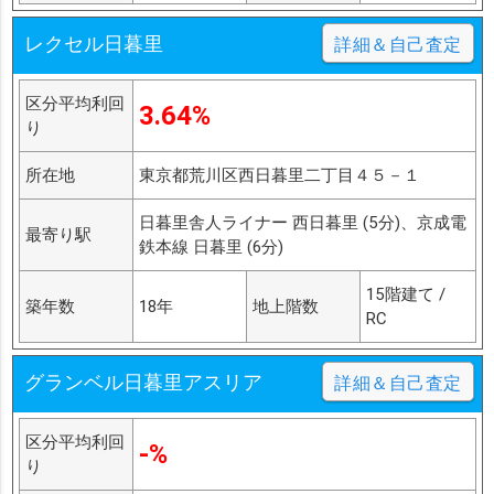
レクセル日暮里
詳細＆自己査定
区分平均利回
3.64%
り
所在地
東京都荒川区西日暮里二丁目４５－１
日暮里舎人ライナー 西日暮里 (5分)、京成電
最寄り駅
鉄本線 日暮里 (6分)
15階建て /
築年数
18年
地上階数
RC
グランベル日暮里アスリア
詳細＆自己査定
区分平均利回
-%
り