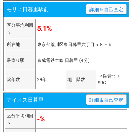
モリス日暮里駅前
詳細＆自己査定
区分平均利回
5.1%
り
所在地
東京都荒川区東日暮里六丁目５８－５
最寄り駅
京成電鉄本線 日暮里 (4分)
14階建て /
築年数
29年
地上階数
SRC
アイオス日暮里
詳細＆自己査定
区分平均利回
-%
り