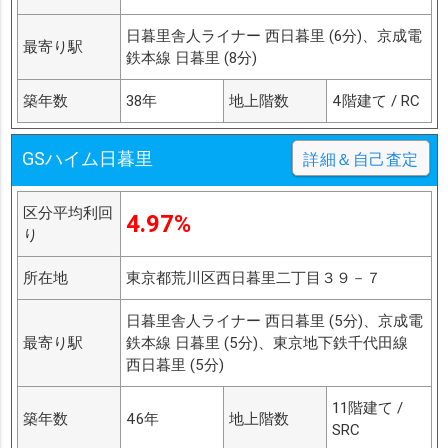
日暮里舎人ライナー 西日暮里 (6分)、京成電
最寄り駅
鉄本線 日暮里 (8分)
築年数
38年
地上階数
4階建て / RC
GSハイム日暮里
詳細＆自己査定
区分平均利回
4.97%
り
所在地
東京都荒川区西日暮里二丁目３９－７
日暮里舎人ライナー 西日暮里 (5分)、京成電
最寄り駅
鉄本線 日暮里 (5分)、東京地下鉄千代田線
西日暮里 (5分)
11階建て /
築年数
46年
地上階数
SRC