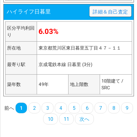
ハイライフ日暮里
詳細＆自己査定
区分平均利回
6.03%
り
所在地
東京都荒川区東日暮里五丁目４７－１１
最寄り駅
京成電鉄本線 日暮里 (3分)
10階建て /
築年数
49年
地上階数
SRC
前へ
1
2
3
4
5
6
7
8
9
10
11
次へ