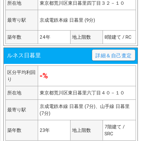
所在地
東京都荒川区東日暮里四丁目３２－１０
最寄り駅
京成電鉄本線 日暮里 (9分)
築年数
24年
地上階数
8階建て / RC
ルネス日暮里
詳細＆自己査定
区分平均利回
-%
り
所在地
東京都荒川区東日暮里六丁目４０－１０
京成電鉄本線 日暮里 (7分)、山手線 日暮里
最寄り駅
(7分)
7階建て /
築年数
23年
地上階数
SRC