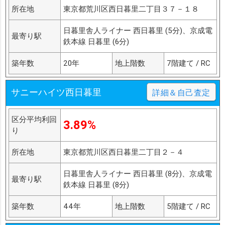
所在地
東京都荒川区西日暮里二丁目３７－１８
日暮里舎人ライナー 西日暮里 (5分)、京成電
最寄り駅
鉄本線 日暮里 (6分)
築年数
20年
地上階数
7階建て / RC
サニーハイツ西日暮里
詳細＆自己査定
区分平均利回
3.89%
り
所在地
東京都荒川区西日暮里二丁目２－４
日暮里舎人ライナー 西日暮里 (8分)、京成電
最寄り駅
鉄本線 日暮里 (8分)
築年数
44年
地上階数
5階建て / RC