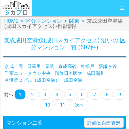
HOME
>
区分マンション
>
関東
>
京成成田空港線
(成田スカイアクセス) 相場情報
京成成田空港線(成田スカイアクセス) 沿いの 区
分マンション一覧 (507件)
京成上野
日暮里
青砥
京成高砂
東松戸
新鎌ヶ谷
千葉ニュータウン中央
印旛日本医大
成田湯川
空港第２ビル（成田空港）
成田空港
前へ
1
2
3
4
5
6
7
8
9
10
11
次へ
マンション二葉
詳細＆自己査定