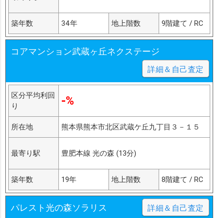
築年数
34年
地上階数
9階建て / RC
コアマンション武蔵ヶ丘ネクステージ
詳細＆自己査定
区分平均利回
-%
り
所在地
熊本県熊本市北区武蔵ケ丘九丁目３－１５
最寄り駅
豊肥本線 光の森 (13分)
築年数
19年
地上階数
8階建て / RC
パレスト光の森ソラリス
詳細＆自己査定