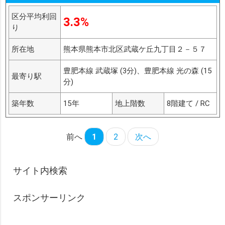
区分平均利回
3.3%
り
所在地
熊本県熊本市北区武蔵ケ丘九丁目２－５７
豊肥本線 武蔵塚 (3分)、豊肥本線 光の森 (15
最寄り駅
分)
築年数
15年
地上階数
8階建て / RC
前へ
1
2
次へ
サイト内検索
スポンサーリンク