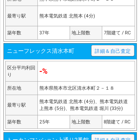
最寄り駅
熊本電気鉄道 北熊本 (4分)
築年数
37年
地上階数
7階建て / RC
ニューフレックス清水本町
詳細＆自己査定
区分平均利回
-%
り
所在地
熊本県熊本市北区清水本町２－１８
熊本電気鉄道 北熊本 (4分)、熊本電気鉄道
最寄り駅
上熊本 (5分)、熊本電気鉄道 堀川 (33分)
築年数
25年
地上階数
8階建て / RC
トーカンマンション上通り2番館