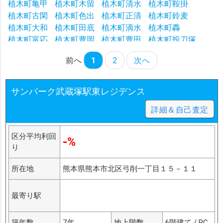
植木町亀甲
植木町木留
植木町清水
植木町鞍掛
植木町古閑
植木町色出
植木町正清
植木町鈴麦
植木町大和
植木町田底
植木町滴水
植木町轟
植木町富応
植木町豊岡
植木町豊田
植木町投刀塚
植木町那知
植木町一木
植木町平井
植木町平野
前へ
1
2
次へ
植木町平原
植木町広住
植木町舟島
植木町辺田野
植木町味取
植木町宮原
植木町舞尾
植木町山本
植木町米塚
兎谷
打越町
大窪
大鳥居町
サンパーク武蔵塚駅東レジデンス
詳細＆自己査定
区分平均利回
-%
り
所在地
熊本県熊本市北区弓削一丁目１５－１１
最寄り駅
築年数
7年
地上階数
6階建て / RC