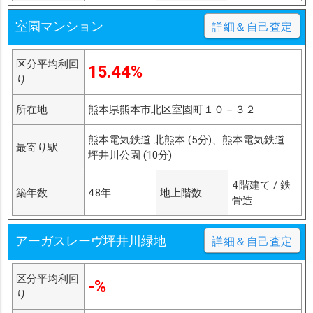
室園マンション
詳細＆自己査定
区分平均利回
15.44%
り
所在地
熊本県熊本市北区室園町１０－３２
熊本電気鉄道 北熊本 (5分)、熊本電気鉄道
最寄り駅
坪井川公園 (10分)
4階建て / 鉄
築年数
48年
地上階数
骨造
アーガスレーヴ坪井川緑地
詳細＆自己査定
区分平均利回
-%
り