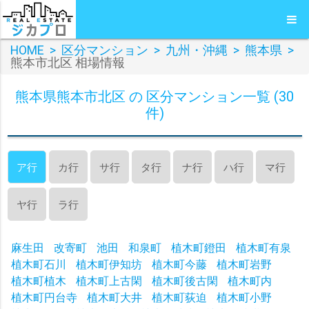
HOME
>
区分マンション
>
九州・沖縄
>
熊本県
>
熊本市北区 相場情報
熊本県熊本市北区 の 区分マンション一覧 (30
件)
ア行
カ行
サ行
タ行
ナ行
ハ行
マ行
ヤ行
ラ行
麻生田
改寄町
池田
和泉町
植木町鐙田
植木町有泉
植木町石川
植木町伊知坊
植木町今藤
植木町岩野
植木町植木
植木町上古閑
植木町後古閑
植木町内
植木町円台寺
植木町大井
植木町荻迫
植木町小野