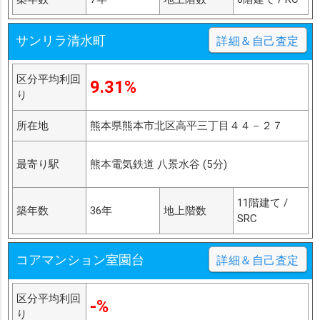
サンリラ清水町
詳細＆自己査定
区分平均利回
9.31%
り
所在地
熊本県熊本市北区高平三丁目４４－２７
最寄り駅
熊本電気鉄道 八景水谷 (5分)
11階建て /
築年数
36年
地上階数
SRC
コアマンション室園台
詳細＆自己査定
区分平均利回
-%
り