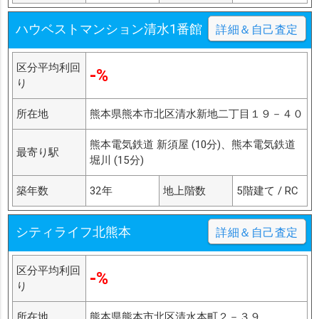
ハウベストマンション清水1番館
詳細＆自己査定
区分平均利回
-%
り
所在地
熊本県熊本市北区清水新地二丁目１９－４０
熊本電気鉄道 新須屋 (10分)、熊本電気鉄道
最寄り駅
堀川 (15分)
築年数
32年
地上階数
5階建て / RC
シティライフ北熊本
詳細＆自己査定
区分平均利回
-%
り
所在地
熊本県熊本市北区清水本町２－３９