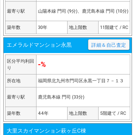
最寄り駅
山陽本線 門司 (9分)、鹿児島本線 門司 (10分)
築年数
30年
地上階数
11階建て / RC
エメラルドマンション永黒
詳細＆自己査定
区分平均利回
-%
り
所在地
福岡県北九州市門司区永黒一丁目７－１３
最寄り駅
鹿児島本線 門司 (33分)
築年数
44年
地上階数
5階建て / RC
大里スカイマンション萩ヶ丘C棟