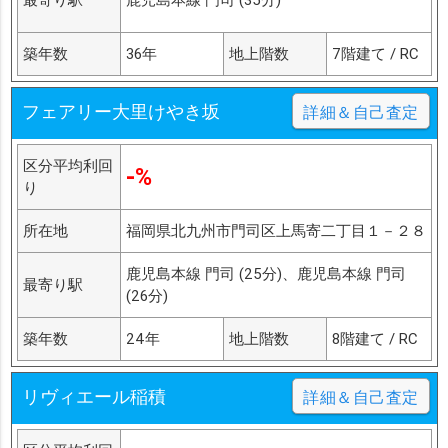
築年数
36年
地上階数
7階建て / RC
フェアリー大里けやき坂
詳細＆自己査定
区分平均利回
-%
り
所在地
福岡県北九州市門司区上馬寄二丁目１－２８
鹿児島本線 門司 (25分)、鹿児島本線 門司
最寄り駅
(26分)
築年数
24年
地上階数
8階建て / RC
リヴィエール稲積
詳細＆自己査定