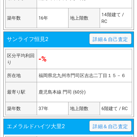
14階建て /
築年数
16年
地上階数
RC
サンライフ恒見2
詳細＆自己査定
区分平均利回
-%
り
所在地
福岡県北九州市門司区吉志二丁目１５－６
最寄り駅
鹿児島本線 門司 (60分)
築年数
37年
地上階数
6階建て / RC
エメラルドハイツ大里2
詳細＆自己査定