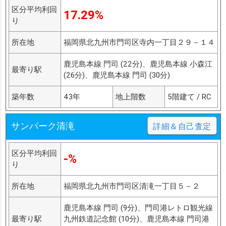
区分平均利回
17.29%
り
所在地
福岡県北九州市門司区寺内一丁目２９－１４
鹿児島本線 門司 (22分)、鹿児島本線 小森江
最寄り駅
(26分)、鹿児島本線 門司 (30分)
築年数
43年
地上階数
5階建て / RC
サンパーク清滝
詳細＆自己査定
区分平均利回
-%
り
所在地
福岡県北九州市門司区清滝一丁目５－２
鹿児島本線 門司 (9分)、門司港レトロ観光線
最寄り駅
九州鉄道記念館 (10分)、鹿児島本線 門司港