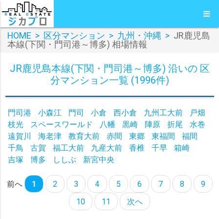
HOME
>
区分マンション
>
九州・沖縄
>
JR鹿児島
本線(下関・門司港～博多) 相場情報
JR鹿児島本線(下関・門司港～博多) 沿いの 区
分マンション一覧 (1996件)
門司港
小森江
門司
小倉
西小倉
九州工大前
戸畑
枝光
スペースワールド
八幡
黒崎
陣原
折尾
水巻
遠賀川
海老津
教育大前
赤間
東郷
東福間
福間
千鳥
古賀
福工大前
九産大前
香椎
千早
箱崎
吉塚
博多
ししぶ
新宮中央
前へ
1
2
3
4
5
6
7
8
9
10
11
次へ