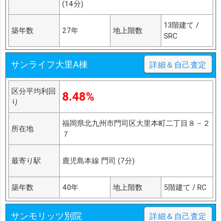
(14分)
13階建て /
築年数
27年
地上階数
SRC
サンライフ大里A棟
詳細＆自己査定
区分平均利回
8.48%
り
福岡県北九州市門司区大里本町二丁目８－２
所在地
７
最寄り駅
鹿児島本線 門司 (7分)
築年数
40年
地上階数
5階建て / RC
サンモリッツ別院
詳細＆自己査定