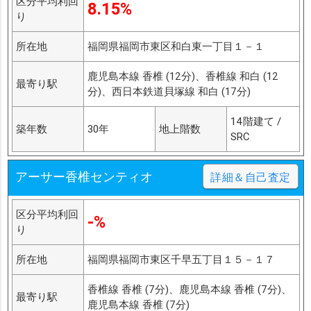
区分平均利回
8.15%
り
所在地
福岡県福岡市東区和白東一丁目１－１
鹿児島本線 香椎 (12分)、香椎線 和白 (12
最寄り駅
分)、西日本鉄道貝塚線 和白 (17分)
14階建て /
築年数
30年
地上階数
SRC
アーサー香椎センティオ
詳細＆自己査定
区分平均利回
-%
り
所在地
福岡県福岡市東区千早五丁目１５－１７
香椎線 香椎 (7分)、鹿児島本線 香椎 (7分)、
最寄り駅
鹿児島本線 香椎 (7分)