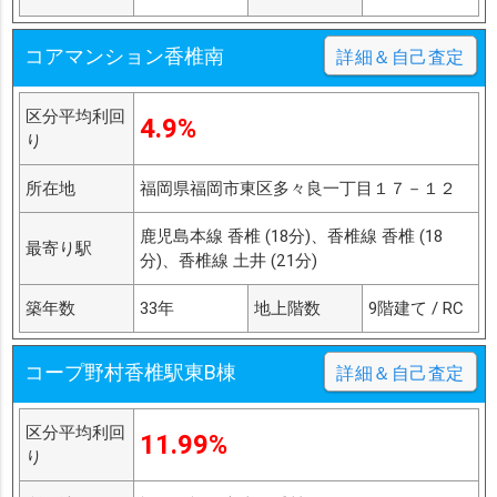
コアマンション香椎南
詳細＆自己査定
区分平均利回
4.9%
り
所在地
福岡県福岡市東区多々良一丁目１７－１２
鹿児島本線 香椎 (18分)、香椎線 香椎 (18
最寄り駅
分)、香椎線 土井 (21分)
築年数
33年
地上階数
9階建て / RC
コープ野村香椎駅東B棟
詳細＆自己査定
区分平均利回
11.99%
り