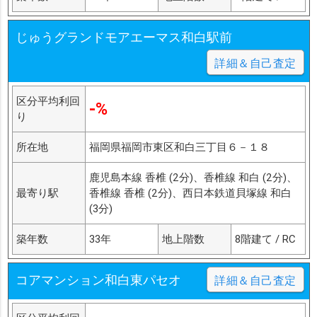
じゅうグランドモアエーマス和白駅前
詳細＆自己査定
区分平均利回
-%
り
所在地
福岡県福岡市東区和白三丁目６－１８
鹿児島本線 香椎 (2分)、香椎線 和白 (2分)、
最寄り駅
香椎線 香椎 (2分)、西日本鉄道貝塚線 和白
(3分)
築年数
33年
地上階数
8階建て / RC
コアマンション和白東パセオ
詳細＆自己査定