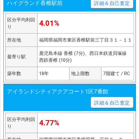
ハイグランド香椎駅前
詳細＆自己査定
区分平均利回
4.01%
り
所在地
福岡県福岡市東区香椎駅前三丁目３１－１１
鹿児島本線 香椎 (7分)、西日本鉄道貝塚線
最寄り駅
西鉄香椎 (10分)
築年数
18年
地上階数
7階建て / RC
アイランドシティアクアコート1区7番館
詳細＆自己査定
区分平均利回
4.77%
り