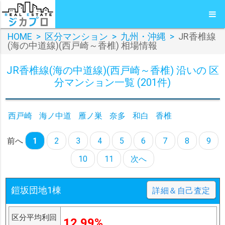
HOME
>
区分マンション
>
九州・沖縄
>
JR香椎線
(海の中道線)(西戸崎～香椎) 相場情報
JR香椎線(海の中道線)(西戸崎～香椎) 沿いの 区
分マンション一覧 (201件)
西戸崎
海ノ中道
雁ノ巣
奈多
和白
香椎
前へ
1
2
3
4
5
6
7
8
9
10
11
次へ
鎧坂団地1棟
詳細＆自己査定
区分平均利回
12.99%