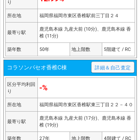
り
所在地
福岡県福岡市東区香椎駅前三丁目２４
鹿児島本線 九産大前 (10分)、鹿児島本線 香
最寄り駅
椎 (11分)
築年数
50年
地上階数
5階建て / RC
コラソンパセオ香椎C棟
詳細＆自己査定
区分平均利回
-%
り
所在地
福岡県福岡市東区香椎駅東三丁目２２－４０
鹿児島本線 九産大前 (17分)、鹿児島本線 香
最寄り駅
椎 (19分)
築年数
27年
地上階数
4階建て / RC