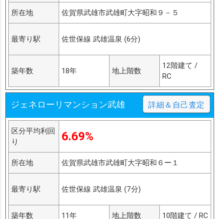
所在地
佐賀県武雄市武雄町大字昭和９－５
最寄り駅
佐世保線 武雄温泉 (6分)
12階建て /
築年数
18年
地上階数
RC
ジェネローリマンション武雄
詳細＆自己査定
区分平均利回
6.69%
り
所在地
佐賀県武雄市武雄町大字昭和６ー１
最寄り駅
佐世保線 武雄温泉 (7分)
築年数
11年
地上階数
10階建て / RC