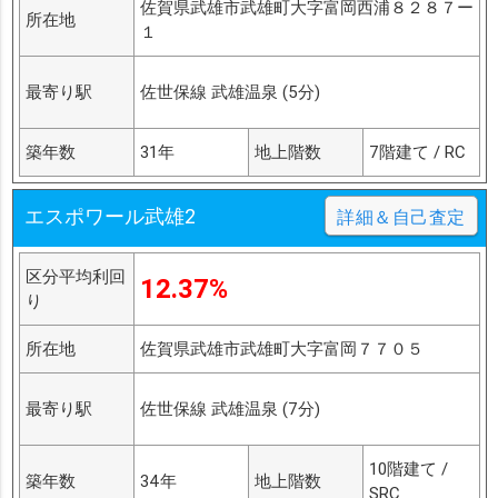
佐賀県武雄市武雄町大字富岡西浦８２８７ー
所在地
１
最寄り駅
佐世保線 武雄温泉 (5分)
築年数
31年
地上階数
7階建て / RC
エスポワール武雄2
詳細＆自己査定
区分平均利回
12.37%
り
所在地
佐賀県武雄市武雄町大字富岡７７０５
最寄り駅
佐世保線 武雄温泉 (7分)
10階建て /
築年数
34年
地上階数
SRC