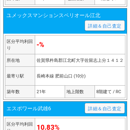
ユメックスマンションスペリオール江北
詳細＆自己査定
区分平均利回
-%
り
所在地
佐賀県杵島郡江北町大字佐留志上分１４１２
最寄り駅
長崎本線 肥前山口 (10分)
築年数
21年
地上階数
8階建て / RC
エスポワール武雄6
詳細＆自己査定
区分平均利回
10.83%