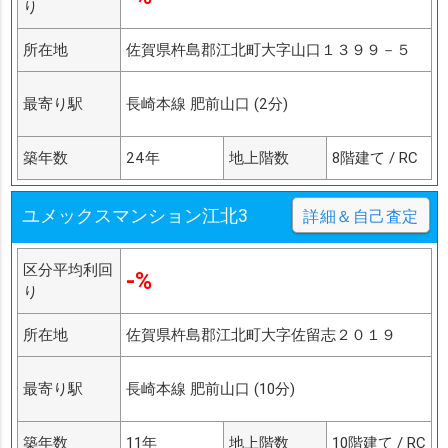
り
所在地
佐賀県杵島郡江北町大字山口１３９９－５
最寄り駅
長崎本線 肥前山口 (2分)
築年数
24年
地上階数
8階建て / RC
ユメックスマンション江北3
詳細＆自己査定
区分平均利回
-%
り
所在地
佐賀県杵島郡江北町大字佐留志２０１９
最寄り駅
長崎本線 肥前山口 (10分)
築年数
11年
地上階数
10階建て / RC