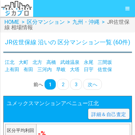
HOME
>
区分マンション
>
九州・沖縄
>
JR佐世保
線 相場情報
JR佐世保線 沿いの 区分マンション一覧 (60件)
江北
大町
北方
高橋
武雄温泉
永尾
三間坂
上有田
有田
三河内
早岐
大塔
日宇
佐世保
前へ
1
2
3
次へ
ユメックスマンションアベニュー江北
詳細＆自己査定
区分平均利回
-%