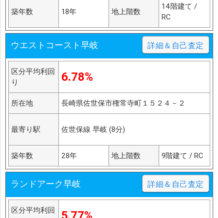
14階建て /
築年数
18年
地上階数
RC
ウエストコースト早岐
詳細＆自己査定
区分平均利回
6.78%
り
所在地
長崎県佐世保市権常寺町１５２４－２
最寄り駅
佐世保線 早岐 (8分)
築年数
28年
地上階数
9階建て / RC
ランドアーク早岐
詳細＆自己査定
区分平均利回
5.77%