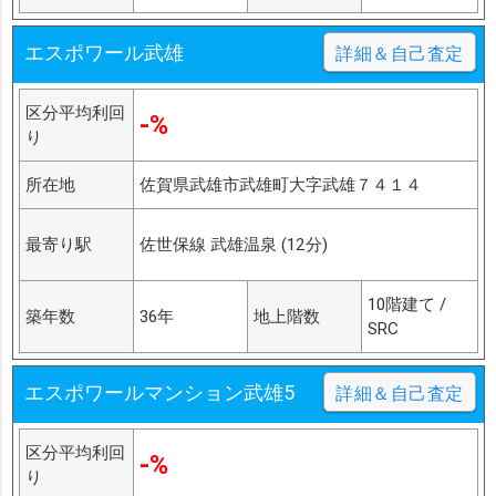
エスポワール武雄
詳細＆自己査定
区分平均利回
-%
り
所在地
佐賀県武雄市武雄町大字武雄７４１４
最寄り駅
佐世保線 武雄温泉 (12分)
10階建て /
築年数
36年
地上階数
SRC
エスポワールマンション武雄5
詳細＆自己査定
区分平均利回
-%
り