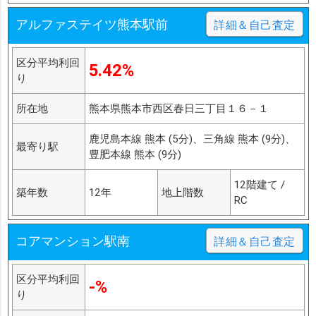
アルファステイツ熊本駅前
詳細＆自己査定
区分平均利回
5.42%
り
所在地
熊本県熊本市西区春日三丁目１６－１
鹿児島本線 熊本 (5分)、三角線 熊本 (9分)、
最寄り駅
豊肥本線 熊本 (9分)
12階建て /
築年数
12年
地上階数
RC
コアマンション駅南
詳細＆自己査定
区分平均利回
-%
り