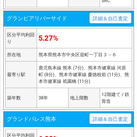
SRC
グランピアリバーサイド
詳細＆自己査定
区分平均利回
5.27%
り
所在地
熊本県熊本市中央区迎町一丁目３－６
鹿児島本線 熊本 (7分)、熊本市健軍線 河原
最寄り駅
町 (8分)、熊本市健軍線 慶徳校前 (11分)、熊
本市健軍線 祇園橋 (11分)
12階建て / 鉄
築年数
38年
地上階数
骨造
グランドパレス熊本
詳細＆自己査定
区分平均利回