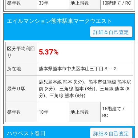
築年数
33年
地上階数
10階建て / RC
エイルマンション熊本駅東マークウエスト
詳細＆自己査定
区分平均利回
5.37%
り
所在地
熊本県熊本市中央区本山三丁目３－２
鹿児島本線 熊本 (8分)、熊本市健軍線 熊本駅
最寄り駅
前 (8分)、三角線 熊本 (8分)、三角線 熊本 (8
分)、三角線 熊本 (8分)
15階建て /
築年数
18年
地上階数
RC
ハウベスト春日
詳細＆自己査定