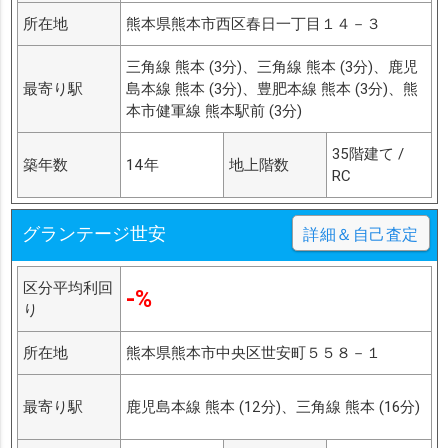
所在地
熊本県熊本市西区春日一丁目１４－３
三角線 熊本 (3分)、三角線 熊本 (3分)、鹿児
最寄り駅
島本線 熊本 (3分)、豊肥本線 熊本 (3分)、熊
本市健軍線 熊本駅前 (3分)
35階建て /
築年数
14年
地上階数
RC
グランテージ世安
詳細＆自己査定
区分平均利回
-%
り
所在地
熊本県熊本市中央区世安町５５８－１
最寄り駅
鹿児島本線 熊本 (12分)、三角線 熊本 (16分)