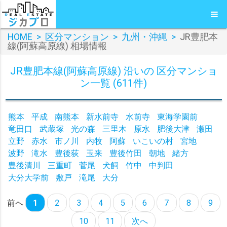
HOME
>
区分マンション
>
九州・沖縄
>
JR豊肥本
線(阿蘇高原線) 相場情報
JR豊肥本線(阿蘇高原線) 沿いの 区分マンショ
ン一覧 (611件)
熊本
平成
南熊本
新水前寺
水前寺
東海学園前
竜田口
武蔵塚
光の森
三里木
原水
肥後大津
瀬田
立野
赤水
市ノ川
内牧
阿蘇
いこいの村
宮地
波野
滝水
豊後荻
玉来
豊後竹田
朝地
緒方
豊後清川
三重町
菅尾
犬飼
竹中
中判田
大分大学前
敷戸
滝尾
大分
前へ
1
2
3
4
5
6
7
8
9
10
11
次へ