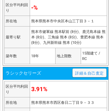
区分平均利回
-%
り
所在地
熊本県熊本市中央区本山三丁目３－１
熊本市健軍線 熊本駅前 (8分)、鹿児島本線 熊
最寄り駅
本 (8分)、三角線 熊本 (8分)、豊肥本線 熊本
(8分)、九州新幹線 熊本 (10分)
15階建て /
築年数
18年
地上階数
RC
ラシックセリーズ
詳細＆自己査定
区分平均利回
3.91%
り
所在地
熊本県熊本市西区春日二丁目９－３３