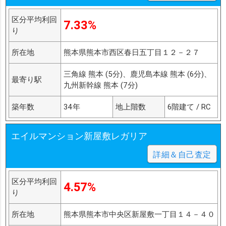
区分平均利回
7.33%
り
所在地
熊本県熊本市西区春日五丁目１２－２７
三角線 熊本 (5分)、鹿児島本線 熊本 (6分)、
最寄り駅
九州新幹線 熊本 (7分)
築年数
34年
地上階数
6階建て / RC
エイルマンション新屋敷レガリア
詳細＆自己査定
区分平均利回
4.57%
り
所在地
熊本県熊本市中央区新屋敷一丁目１４－４０