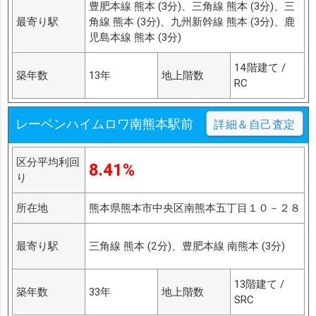
豊肥本線 熊本 (3分)、三角線 熊本 (3分)、三
最寄り駅
角線 熊本 (3分)、九州新幹線 熊本 (3分)、鹿
児島本線 熊本 (3分)
14階建て /
築年数
13年
地上階数
RC
レーベンハイムロワ南熊本駅前
詳細＆自己査定
区分平均利回
8.41%
り
所在地
熊本県熊本市中央区南熊本五丁目１０－２８
最寄り駅
三角線 熊本 (2分)、豊肥本線 南熊本 (3分)
13階建て /
築年数
33年
地上階数
SRC