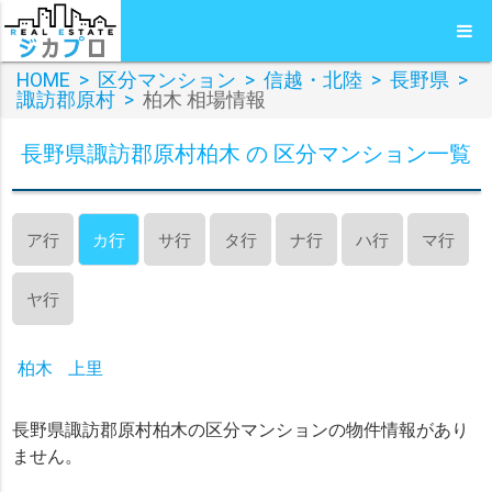
HOME
>
区分マンション
>
信越・北陸
>
長野県
>
諏訪郡原村
>
柏木 相場情報
長野県諏訪郡原村柏木 の 区分マンション一覧
ア行
カ行
サ行
タ行
ナ行
ハ行
マ行
ヤ行
柏木
上里
長野県諏訪郡原村柏木の区分マンションの物件情報があり
ません。