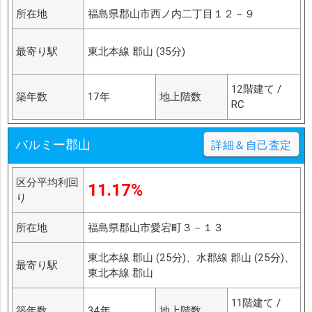
所在地
福島県郡山市西ノ内二丁目１２－９
最寄り駅
東北本線 郡山 (35分)
12階建て /
築年数
17年
地上階数
RC
バルミー郡山
詳細＆自己査定
区分平均利回
11.17%
り
所在地
福島県郡山市愛宕町３－１３
東北本線 郡山 (25分)、水郡線 郡山 (25分)、
最寄り駅
東北本線 郡山
11階建て /
築年数
34年
地上階数