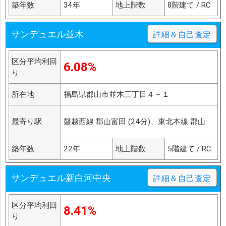
築年数
34年
地上階数
8階建て / RC
サンデュエル並木
詳細＆自己査定
区分平均利回
6.08%
り
所在地
福島県郡山市並木三丁目４－１
最寄り駅
磐越西線 郡山富田 (24分)、東北本線 郡山
築年数
22年
地上階数
5階建て / RC
サンデュエル新白河中央
詳細＆自己査定
区分平均利回
8.41%
り