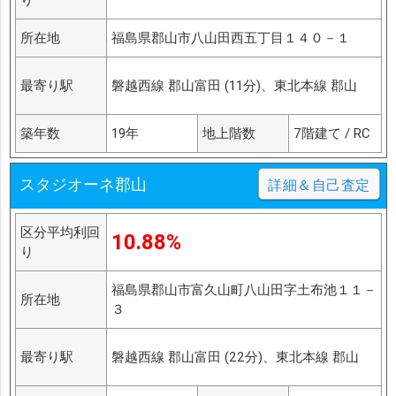
所在地
福島県郡山市八山田西五丁目１４０－１
最寄り駅
磐越西線 郡山富田 (11分)、東北本線 郡山
築年数
19年
地上階数
7階建て / RC
スタジオーネ郡山
詳細＆自己査定
区分平均利回
10.88%
り
福島県郡山市富久山町八山田字土布池１１－
所在地
３
最寄り駅
磐越西線 郡山富田 (22分)、東北本線 郡山