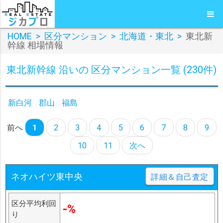
HOME
>
区分マンション
>
北海道・東北
>
東北新
幹線 相場情報
東北新幹線 沿いの 区分マンション一覧 (230件)
新白河
郡山
福島
前へ
1
2
3
4
5
6
7
8
9
10
11
次へ
ネオハイツ東中央
詳細＆自己査定
区分平均利回
-%
り