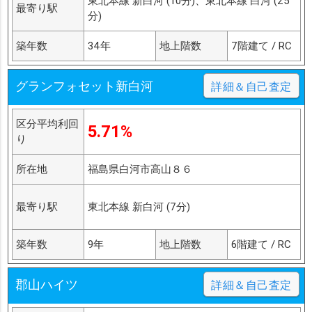
東北本線 新白河 (10分)、東北本線 白河 (25
最寄り駅
分)
築年数
34年
地上階数
7階建て / RC
グランフォセット新白河
詳細＆自己査定
区分平均利回
5.71%
り
所在地
福島県白河市高山８６
最寄り駅
東北本線 新白河 (7分)
築年数
9年
地上階数
6階建て / RC
郡山ハイツ
詳細＆自己査定