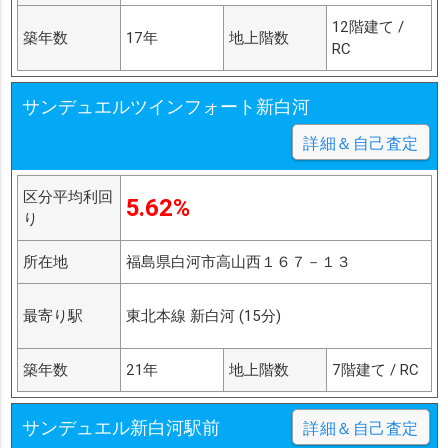
12階建て /
築年数
17年
地上階数
RC
サンデュエルツインフォート新白河
詳細＆自己査定
区分平均利回
5.62%
り
所在地
福島県白河市高山西１６７－１３
最寄り駅
東北本線 新白河 (15分)
築年数
21年
地上階数
7階建て / RC
サンデュエル新白河駅前
詳細＆自己査定