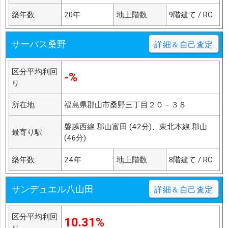
築年数
20年
地上階数
9階建て / RC
サーパス桑野
詳細＆自己査定
区分平均利回
-%
り
所在地
福島県郡山市桑野三丁目２０－３８
磐越西線 郡山富田 (42分)、東北本線 郡山
最寄り駅
(46分)
築年数
24年
地上階数
8階建て / RC
サンデュエル八山田
詳細＆自己査定
区分平均利回
10.31%
り