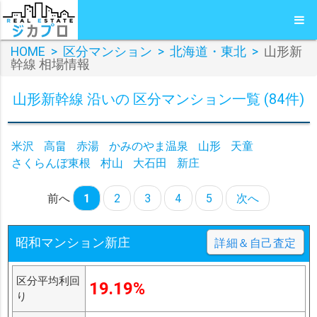
HOME
>
区分マンション
>
北海道・東北
>
山形新
幹線 相場情報
山形新幹線 沿いの 区分マンション一覧 (84件)
米沢
高畠
赤湯
かみのやま温泉
山形
天童
さくらんぼ東根
村山
大石田
新庄
前へ
1
2
3
4
5
次へ
昭和マンション新庄
詳細＆自己査定
区分平均利回
19.19%
り