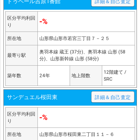
ドゥペール吉原1番館
詳細＆自己査定
区分平均利回
-%
り
所在地
山形県山形市若宮三丁目７－２５
奥羽本線 蔵王 (37分)、奥羽本線 山形 (58
最寄り駅
分)、山形新幹線 山形 (58分)
12階建て /
築年数
24年
地上階数
SRC
サンデュエル桜田東
詳細＆自己査定
区分平均利回
-%
り
所在地
山形県山形市桜田東二丁目１１－６