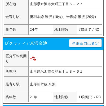
所在地
山形県米沢市大町三丁目５－２７
最寄り駅
奥羽本線 米沢 (18分)、米坂線 米沢 (20分)
築年数
24年
地上階数
7階建て / RC
D'クラディア米沢金池
詳細＆自己査定
区分平均利回
-%
り
所在地
山形県米沢市金池五丁目８－６１
最寄り駅
山形新幹線 米沢
築年数
21年
地上階数
11階建て / RC