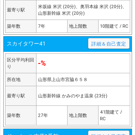
米坂線 米沢 (20分)、奥羽本線 米沢 (20分)、
最寄り駅
山形新幹線 米沢 (20分)
築年数
7年
地上階数
10階建て / RC
スカイタワー41
詳細＆自己査定
区分平均利回
-%
り
所在地
山形県上山市宮脇６５８
最寄り駅
山形新幹線 かみのやま温泉 (23分)
41階建て /
築年数
27年
地上階数
RC