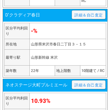
RC
D'クラディア春日
詳細＆自己査定
区分平均利回
-%
り
所在地
山形県米沢市春日二丁目３－１５
最寄り駅
山形新幹線 米沢
築年数
22年
地上階数
10階建て / RC
ネオステージ大町プルミエール
詳細＆自己査定
区分平均利回
10.93%
り