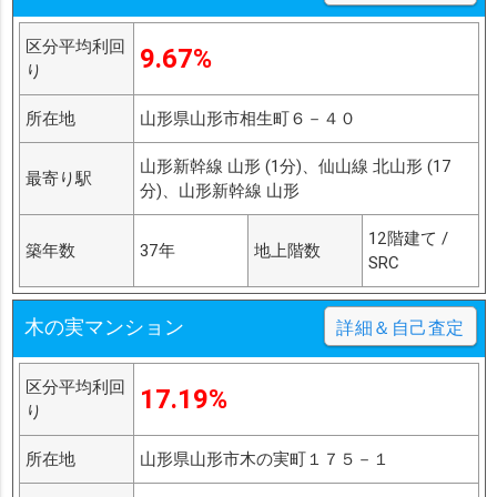
区分平均利回
9.67%
り
所在地
山形県山形市相生町６－４０
山形新幹線 山形 (1分)、仙山線 北山形 (17
最寄り駅
分)、山形新幹線 山形
12階建て /
築年数
37年
地上階数
SRC
木の実マンション
詳細＆自己査定
区分平均利回
17.19%
り
所在地
山形県山形市木の実町１７５－１