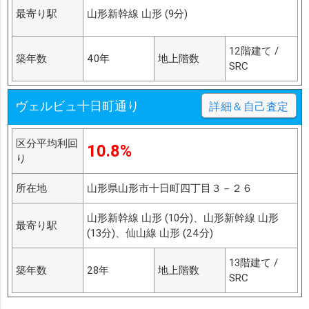
最寄り駅
山形新幹線 山形 (9分)
12階建て /
築年数
40年
地上階数
SRC
ヴェルビュ十日町通り
詳細＆自己査定
区分平均利回
10.8%
り
所在地
山形県山形市十日町四丁目３－２６
山形新幹線 山形 (10分)、山形新幹線 山形
最寄り駅
(13分)、仙山線 山形 (24分)
13階建て /
築年数
28年
地上階数
SRC