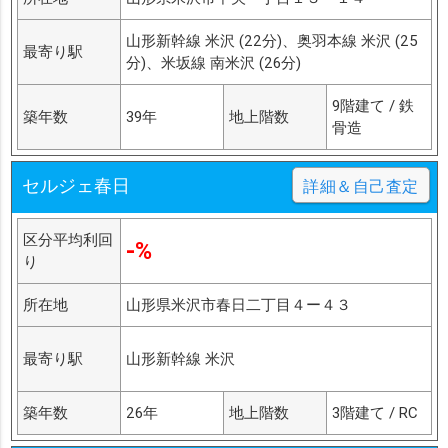
山形新幹線 米沢 (22分)、奥羽本線 米沢 (25
最寄り駅
分)、米坂線 南米沢 (26分)
9階建て / 鉄
築年数
39年
地上階数
骨造
セルジェ春日
詳細＆自己査定
区分平均利回
-%
り
所在地
山形県米沢市春日二丁目４ー４３
最寄り駅
山形新幹線 米沢
築年数
26年
地上階数
3階建て / RC