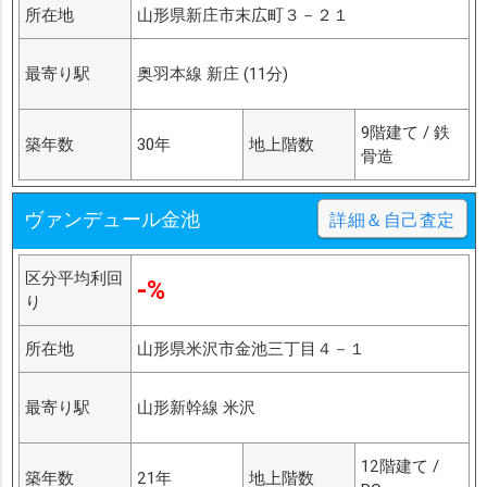
所在地
山形県新庄市末広町３－２１
最寄り駅
奥羽本線 新庄 (11分)
9階建て / 鉄
築年数
30年
地上階数
骨造
ヴァンデュール金池
詳細＆自己査定
区分平均利回
-%
り
所在地
山形県米沢市金池三丁目４－１
最寄り駅
山形新幹線 米沢
12階建て /
築年数
21年
地上階数