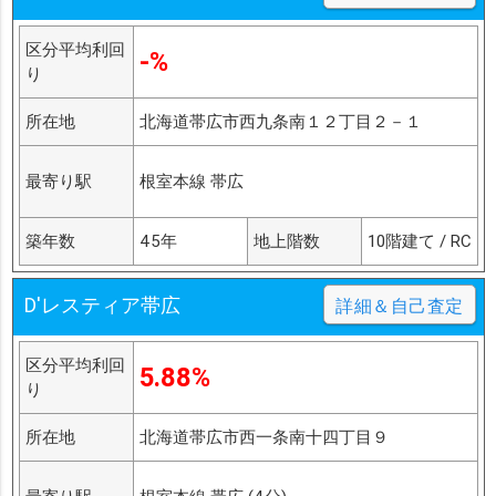
区分平均利回
-%
り
所在地
北海道帯広市西九条南１２丁目２－１
最寄り駅
根室本線 帯広
築年数
45年
地上階数
10階建て / RC
D'レスティア帯広
詳細＆自己査定
区分平均利回
5.88%
り
所在地
北海道帯広市西一条南十四丁目９