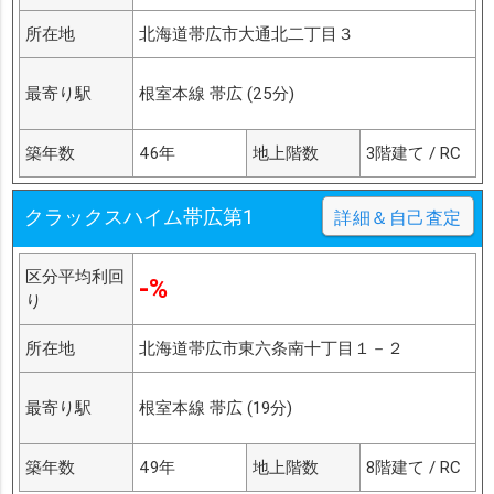
所在地
北海道帯広市大通北二丁目３
最寄り駅
根室本線 帯広 (25分)
築年数
46年
地上階数
3階建て / RC
クラックスハイム帯広第1
詳細＆自己査定
区分平均利回
-%
り
所在地
北海道帯広市東六条南十丁目１－２
最寄り駅
根室本線 帯広 (19分)
築年数
49年
地上階数
8階建て / RC