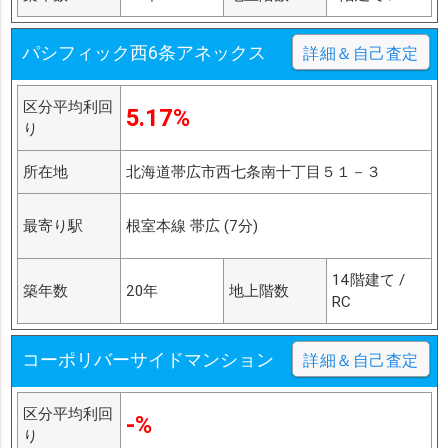
パシフィック西6条アネックス
詳細＆自己査定
区分平均利回
5.17%
り
所在地
北海道帯広市西七条南十丁目５１－３
最寄り駅
根室本線 帯広 (7分)
14階建て /
築年数
20年
地上階数
RC
コーポリバーサイドマンション
詳細＆自己査定
区分平均利回
-%
り