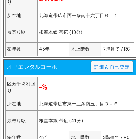
り
所在地
北海道帯広市西一条南十六丁目６－１
最寄り駅
根室本線 帯広 (10分)
築年数
45年
地上階数
7階建て / RC
オリエンタルコーポ
詳細＆自己査定
区分平均利回
-%
り
所在地
北海道帯広市東十三条南五丁目３－６
最寄り駅
根室本線 帯広 (41分)
築年数
43年
地上階数
3階建て / RC