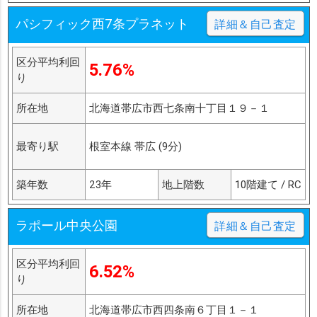
パシフィック西7条プラネット
詳細＆自己査定
区分平均利回
5.76%
り
所在地
北海道帯広市西七条南十丁目１９－１
最寄り駅
根室本線 帯広 (9分)
築年数
23年
地上階数
10階建て / RC
ラポール中央公園
詳細＆自己査定
区分平均利回
6.52%
り
所在地
北海道帯広市西四条南６丁目１－１