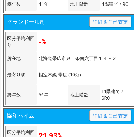
築年数
41年
地上階数
4階建て / RC
グランドール司
詳細＆自己査定
区分平均利回
-%
り
所在地
北海道帯広市東一条南六丁目１４－２
最寄り駅
根室本線 帯広 (19分)
11階建て /
築年数
56年
地上階数
SRC
協和ハイム
詳細＆自己査定
区分平均利回
21.93%