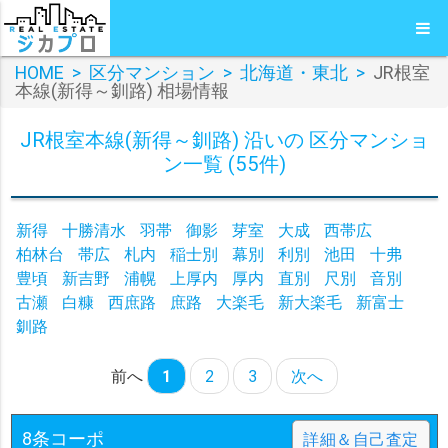
HOME
>
区分マンション
>
北海道・東北
>
JR根室
本線(新得～釧路) 相場情報
JR根室本線(新得～釧路) 沿いの 区分マンショ
ン一覧 (55件)
新得
十勝清水
羽帯
御影
芽室
大成
西帯広
柏林台
帯広
札内
稲士別
幕別
利別
池田
十弗
豊頃
新吉野
浦幌
上厚内
厚内
直別
尺別
音別
古瀬
白糠
西庶路
庶路
大楽毛
新大楽毛
新富士
釧路
前へ
1
2
3
次へ
8条コーポ
詳細＆自己査定