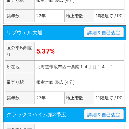
最寄り駅
根室本線 帯広 (4分)
築年数
22年
地上階数
10階建て / RC
リブウェル大通
詳細＆自己査定
区分平均利回
5.37%
り
所在地
北海道帯広市西一条南１４丁目１４－１
最寄り駅
根室本線 帯広 (4分)
築年数
27年
地上階数
11階建て / RC
クラックスハイム第3帯広
詳細＆自己査定