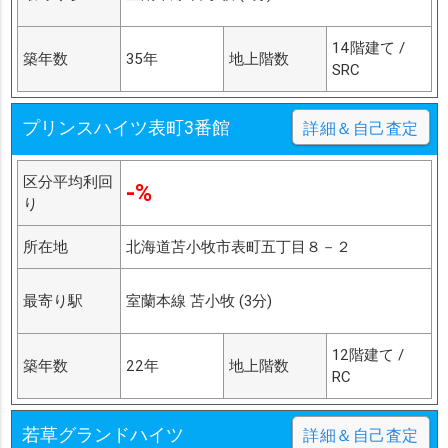
14階建て /
築年数
35年
地上階数
SRC
プリンスハイツ表町3番館
詳細＆自己査定
区分平均利回
-%
り
所在地
北海道苫小牧市表町五丁目８－２
最寄り駅
室蘭本線 苫小牧 (3分)
12階建て /
築年数
22年
地上階数
RC
若草グランドハイツ
詳細＆自己査定