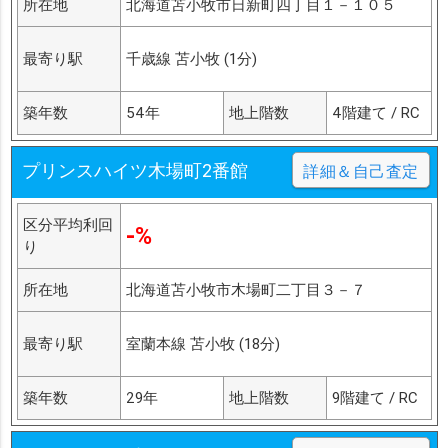
所在地
北海道苫小牧市日新町四丁目１－１０５
最寄り駅
千歳線 苫小牧 (1分)
築年数
54年
地上階数
4階建て / RC
プリンスハイツ木場町2番館
詳細＆自己査定
区分平均利回
-%
り
所在地
北海道苫小牧市木場町二丁目３－７
最寄り駅
室蘭本線 苫小牧 (18分)
築年数
29年
地上階数
9階建て / RC