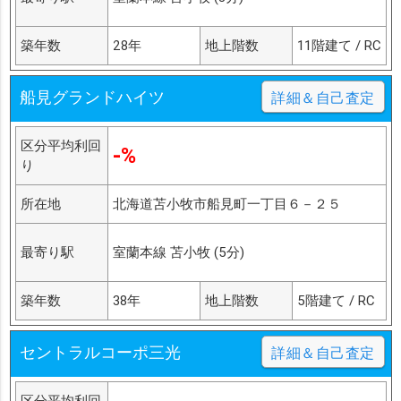
築年数
28年
地上階数
11階建て / RC
船見グランドハイツ
詳細＆自己査定
区分平均利回
-%
り
所在地
北海道苫小牧市船見町一丁目６－２５
最寄り駅
室蘭本線 苫小牧 (5分)
築年数
38年
地上階数
5階建て / RC
セントラルコーポ三光
詳細＆自己査定
区分平均利回