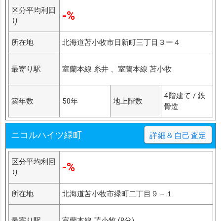
区分平均利回
-%
り
所在地
北海道苫小牧市日新町三丁目３ー４
最寄り駅
室蘭本線 糸井 、室蘭本線 苫小牧
4階建て / 鉄
築年数
50年
地上階数
骨造
ニコルハイツ緑町
詳細＆自己査定
区分平均利回
-%
り
所在地
北海道苫小牧市緑町二丁目９－１
最寄り駅
室蘭本線 苫小牧 (8分)