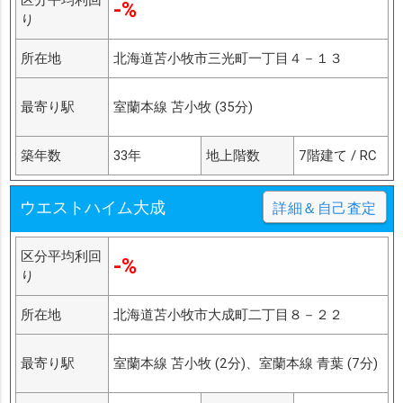
-%
り
所在地
北海道苫小牧市三光町一丁目４－１３
最寄り駅
室蘭本線 苫小牧 (35分)
築年数
33年
地上階数
7階建て / RC
ウエストハイム大成
詳細＆自己査定
区分平均利回
-%
り
所在地
北海道苫小牧市大成町二丁目８－２２
最寄り駅
室蘭本線 苫小牧 (2分)、室蘭本線 青葉 (7分)