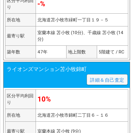
区分平均利回
-%
り
所在地
北海道苫小牧市緑町一丁目１９－５
室蘭本線 苫小牧 (10分)、千歳線 苫小牧 (14
最寄り駅
分)
築年数
47年
地上階数
5階建て / RC
ライオンズマンション苫小牧錦町
詳細＆自己査定
区分平均利回
10%
り
所在地
北海道苫小牧市錦町二丁目６－１６
最寄り駅
室蘭本線 苫小牧 (9分)