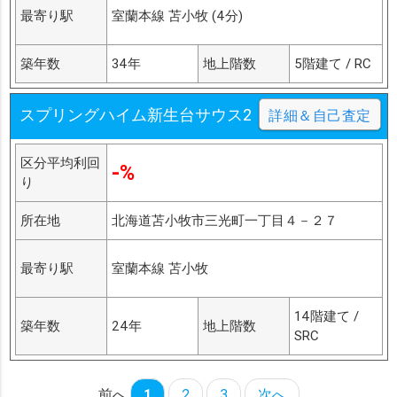
最寄り駅
室蘭本線 苫小牧 (4分)
築年数
34年
地上階数
5階建て / RC
スプリングハイム新生台サウス2
詳細＆自己査定
区分平均利回
-%
り
所在地
北海道苫小牧市三光町一丁目４－２７
最寄り駅
室蘭本線 苫小牧
14階建て /
築年数
24年
地上階数
SRC
前へ
1
2
3
次へ