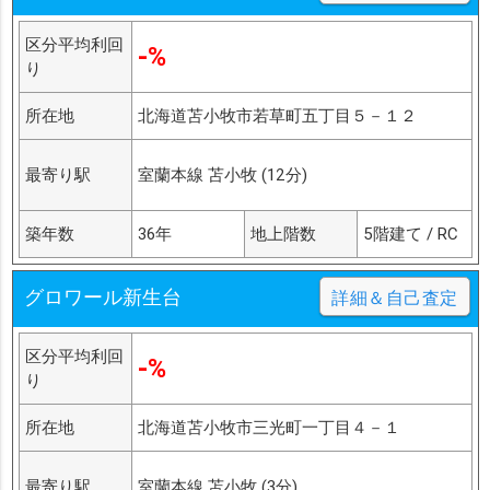
区分平均利回
-%
り
所在地
北海道苫小牧市若草町五丁目５－１２
最寄り駅
室蘭本線 苫小牧 (12分)
築年数
36年
地上階数
5階建て / RC
グロワール新生台
詳細＆自己査定
区分平均利回
-%
り
所在地
北海道苫小牧市三光町一丁目４－１
最寄り駅
室蘭本線 苫小牧 (3分)