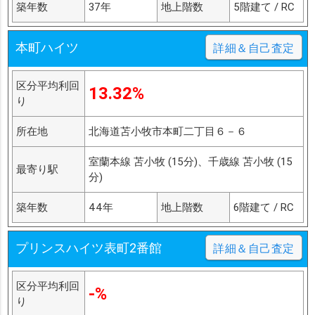
築年数
37年
地上階数
5階建て / RC
本町ハイツ
詳細＆自己査定
区分平均利回
13.32%
り
所在地
北海道苫小牧市本町二丁目６－６
室蘭本線 苫小牧 (15分)、千歳線 苫小牧 (15
最寄り駅
分)
築年数
44年
地上階数
6階建て / RC
プリンスハイツ表町2番館
詳細＆自己査定
区分平均利回
-%
り