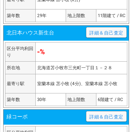
築年数
29年
地上階数
11階建て / RC
北日本ハウス新生台
詳細＆自己査定
区分平均利回
-%
り
所在地
北海道苫小牧市三光町一丁目１－２８
最寄り駅
室蘭本線 苫小牧 (4分)、室蘭本線 苫小牧
築年数
30年
地上階数
6階建て / RC
緑コーポ
詳細＆自己査定