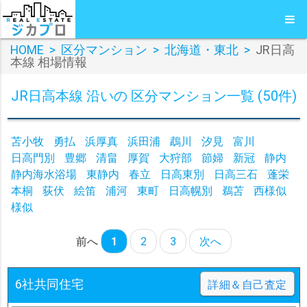
HOME
>
区分マンション
>
北海道・東北
>
JR日高
本線 相場情報
JR日高本線 沿いの 区分マンション一覧 (50件)
苫小牧
勇払
浜厚真
浜田浦
鵡川
汐見
富川
日高門別
豊郷
清畠
厚賀
大狩部
節婦
新冠
静内
静内海水浴場
東静内
春立
日高東別
日高三石
蓬栄
本桐
荻伏
絵笛
浦河
東町
日高幌別
鵜苫
西様似
様似
前へ
1
2
3
次へ
6社共同住宅
詳細＆自己査定