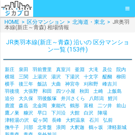
HOME
>
区分マンション
>
北海道・東北
>
JR奥羽
本線(新庄～青森) 相場情報
JR奥羽本線(新庄～青森) 沿いの 区分マンショ
ン一覧 (153件)
新庄
泉田
羽前豊里
真室川
釜淵
大滝
及位
院内
横堀
三関
上湯沢
湯沢
下湯沢
十文字
醍醐
柳田
横手
後三年
飯詰
大曲
神宮寺
刈和野
峰吉川
羽後境
大張野
和田
四ツ小屋
秋田
土崎
上飯島
追分
大久保
羽後飯塚
井川さくら
八郎潟
鯉川
鹿渡
森岳
北金岡
東能代
鶴形
富根
二ツ井
前山
鷹ノ巣
糠沢
早口
下川沿
大館
白沢
陣場
津軽湯の沢
碇ヶ関
長峰
大鰐温泉
石川
弘前
撫牛子
川部
北常盤
浪岡
大釈迦
鶴ヶ坂
津軽新城
新青森
青森
泉外旭川