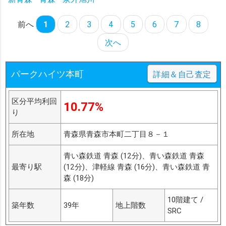
前へ
1
2
3
4
5
6
7
8
次へ
パークハイツ本町
詳細＆自己査定
区分平均利回
10.77%
り
所在地
青森県青森市本町二丁目８－１
青い森鉄道 青森 (12分)、青い森鉄道 青森
最寄り駅
(12分)、津軽線 青森 (16分)、青い森鉄道 青
森 (18分)
10階建て /
築年数
39年
地上階数
SRC