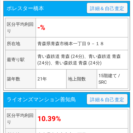
ポレスター橋本
詳細＆自己査定
区分平均利回
-%
り
所在地
青森県青森市橋本一丁目９－１８
青い森鉄道 青森 (24分)、青い森鉄道 青森
最寄り駅
(24分)、青い森鉄道 青森 (24分)
15階建て /
築年数
21年
地上階数
SRC
ライオンズマンション善知鳥
詳細＆自己査定
区分平均利回
10.39%
り