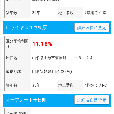
築年数
25年
地上階数
9階建て / RC
ロワイヤルユウ東原
詳細＆自己査定
区分平均利回
11.18%
り
所在地
山形県山形市東原町三丁目８－２４
最寄り駅
山形新幹線 山形 (22分)
築年数
35年
地上階数
4階建て / RC
オーフォート十日町
詳細＆自己査定
区分平均利回