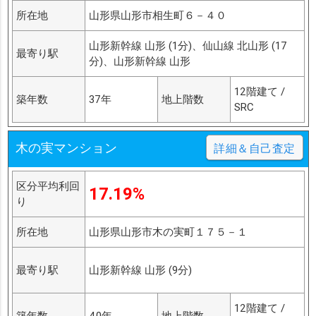
所在地
山形県山形市相生町６－４０
山形新幹線 山形 (1分)、仙山線 北山形 (17
最寄り駅
分)、山形新幹線 山形
12階建て /
築年数
37年
地上階数
SRC
木の実マンション
詳細＆自己査定
区分平均利回
17.19%
り
所在地
山形県山形市木の実町１７５－１
最寄り駅
山形新幹線 山形 (9分)
12階建て /
築年数
40年
地上階数