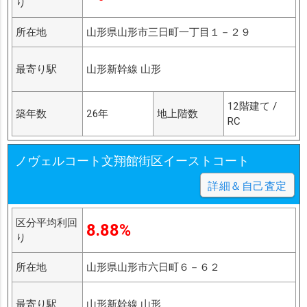
り
所在地
山形県山形市三日町一丁目１－２９
最寄り駅
山形新幹線 山形
12階建て /
築年数
26年
地上階数
RC
ノヴェルコート文翔館街区イーストコート
詳細＆自己査定
区分平均利回
8.88%
り
所在地
山形県山形市六日町６－６２
最寄り駅
山形新幹線 山形