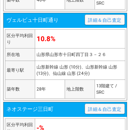
SRC
ヴェルビュ十日町通り
詳細＆自己査定
区分平均利回
10.8%
り
所在地
山形県山形市十日町四丁目３－２６
山形新幹線 山形 (10分)、山形新幹線 山形
最寄り駅
(13分)、仙山線 山形 (24分)
13階建て /
築年数
28年
地上階数
SRC
ネオステージ三日町
詳細＆自己査定
区分平均利回
-%