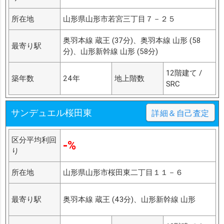
所在地
山形県山形市若宮三丁目７－２５
奥羽本線 蔵王 (37分)、奥羽本線 山形 (58
最寄り駅
分)、山形新幹線 山形 (58分)
12階建て /
築年数
24年
地上階数
SRC
サンデュエル桜田東
詳細＆自己査定
区分平均利回
-%
り
所在地
山形県山形市桜田東二丁目１１－６
最寄り駅
奥羽本線 蔵王 (43分)、山形新幹線 山形