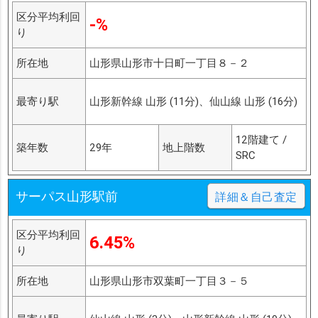
区分平均利回
-%
り
所在地
山形県山形市十日町一丁目８－２
最寄り駅
山形新幹線 山形 (11分)、仙山線 山形 (16分)
12階建て /
築年数
29年
地上階数
SRC
サーパス山形駅前
詳細＆自己査定
区分平均利回
6.45%
り
所在地
山形県山形市双葉町一丁目３－５