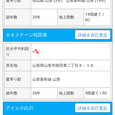
最寄り駅
仙山線 山形 (3分)、山形新幹線 山形 (19分)
14階建て /
築年数
20年
地上階数
RC
ネオステージ桜田東
詳細＆自己査定
区分平均利回
-%
り
所在地
山形県山形市桜田東二丁目８－１６
最寄り駅
山形新幹線 山形
築年数
28年
地上階数
9階建て / RC
アイエ小白川
詳細＆自己査定