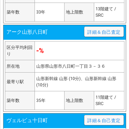
13階建て /
築年数
33年
地上階数
SRC
アーク山形八日町
詳細＆自己査定
区分平均利回
-%
り
所在地
山形県山形市八日町一丁目３－３６
山形新幹線 山形 (10分)、山形新幹線 山形
最寄り駅
(10分)
11階建て /
築年数
35年
地上階数
SRC
ヴェルビュ十日町
詳細＆自己査定