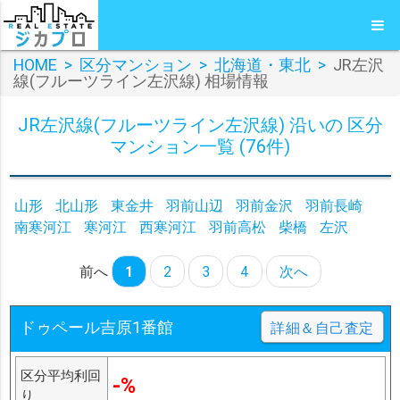
HOME
>
区分マンション
>
北海道・東北
>
JR左沢
線(フルーツライン左沢線) 相場情報
JR左沢線(フルーツライン左沢線) 沿いの 区分
マンション一覧 (76件)
山形
北山形
東金井
羽前山辺
羽前金沢
羽前長崎
南寒河江
寒河江
西寒河江
羽前高松
柴橋
左沢
前へ
1
2
3
4
次へ
ドゥペール吉原1番館
詳細＆自己査定
区分平均利回
-%
り