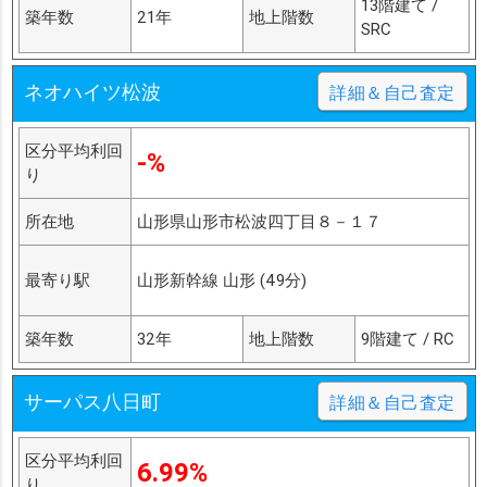
13階建て /
築年数
21年
地上階数
SRC
ネオハイツ松波
詳細＆自己査定
区分平均利回
-%
り
所在地
山形県山形市松波四丁目８－１７
最寄り駅
山形新幹線 山形 (49分)
築年数
32年
地上階数
9階建て / RC
サーパス八日町
詳細＆自己査定
区分平均利回
6.99%
り