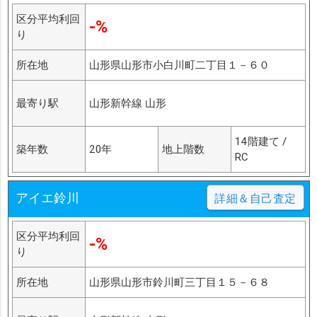
区分平均利回
-%
り
所在地
山形県山形市小白川町二丁目１－６０
最寄り駅
山形新幹線 山形
14階建て /
築年数
20年
地上階数
RC
アイエ鈴川
詳細＆自己査定
区分平均利回
-%
り
所在地
山形県山形市鈴川町三丁目１５－６８