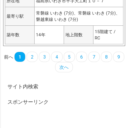
所在地
福島県いわき市平字大工町１０－７
常磐線 いわき (7分)、常磐線 いわき (7分)、
最寄り駅
磐越東線 いわき (7分)
15階建て /
築年数
14年
地上階数
RC
前へ
1
2
3
4
5
6
7
8
9
次へ
サイト内検索
スポンサーリンク