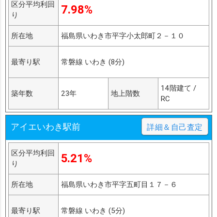
区分平均利回
7.98%
り
所在地
福島県いわき市平字小太郎町２－１０
最寄り駅
常磐線 いわき (8分)
14階建て /
築年数
23年
地上階数
RC
アイエいわき駅前
詳細＆自己査定
区分平均利回
5.21%
り
所在地
福島県いわき市平字五町目１７－６
最寄り駅
常磐線 いわき (5分)