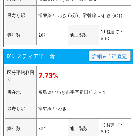
最寄り駅
常磐線 いわき (6分)、常磐線 いわき (8分)
11階建て /
築年数
20年
地上階数
SRC
D'レスティア平三倉
詳細＆自己査定
区分平均利回
7.73%
り
所在地
福島県いわき市平字新田前３－１
最寄り駅
常磐線 いわき
13階建て /
築年数
22年
地上階数
SRC