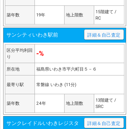
15階建て /
築年数
19年
地上階数
RC
サンシティいわき駅前
詳細＆自己査定
区分平均利回
-%
り
所在地
福島県いわき市平六町目５－６
最寄り駅
常磐線 いわき (11分)
13階建て /
築年数
24年
地上階数
SRC
サンクレイドルいわきレジスタ
詳細＆自己査定