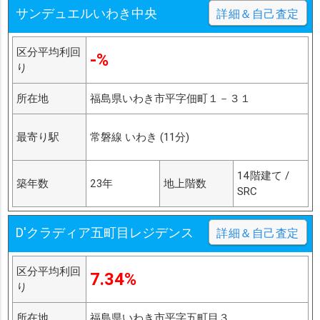
サンデュエルいわき中央
詳細＆自己査定
区分平均利回
-%
り
所在地
福島県いわき市平字佃町１－３１
最寄り駅
常磐線 いわき (11分)
14階建て /
築年数
23年
地上階数
SRC
D'クラディア五町目レジデンス
詳細＆自己査定
区分平均利回
7.34%
り
所在地
福島県いわき市平字五町目３