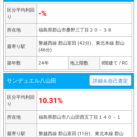
区分平均利回
-%
り
所在地
福島県郡山市桑野三丁目２０－３８
磐越西線 郡山富田 (42分)、東北本線 郡山
最寄り駅
(46分)
築年数
24年
地上階数
8階建て / RC
サンデュエル八山田
詳細＆自己査定
区分平均利回
10.31%
り
所在地
福島県郡山市八山田西五丁目１４０－１
最寄り駅
磐越西線 郡山富田 (11分)、東北本線 郡山