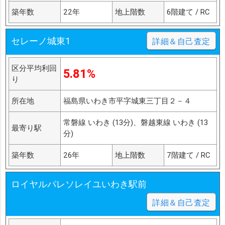
築年数
22年
地上階数
6階建て / RC
セレーノ城東1
詳細＆自己査定
区分平均利回
5.81%
り
所在地
福島県いわき市平字城東三丁目２－４
常磐線 いわき (13分)、磐越東線 いわき (13
最寄り駅
分)
築年数
26年
地上階数
7階建て / RC
ロイヤルパレソレイユいわき駅前
詳細＆自己査定