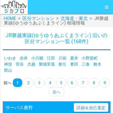
HOME
>
区分マンション
>
北海道・東北
>
JR磐越
東線(ゆうゆうあぶくまライン) 相場情報
JR磐越東線(ゆうゆうあぶくまライン) 沿いの
区分マンション一覧 (168件)
いわき
赤井
小川郷
江田
川前
夏井
小野新町
神俣
菅谷
大越
磐城常葉
船引
要田
三春
舞木
郡山
前へ
1
2
3
4
5
6
7
8
9
次へ
サーパス桑野
詳細＆自己査定