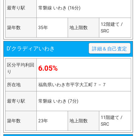
最寄り駅
常磐線 いわき (16分)
12階建て /
築年数
35年
地上階数
SRC
D'クラディアいわき
詳細＆自己査定
区分平均利回
6.05%
り
所在地
福島県いわき市平字大工町７－７
最寄り駅
常磐線 いわき (7分)
11階建て /
築年数
23年
地上階数
SRC