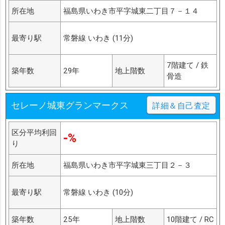
所在地
福島県いわき市平字城東二丁目７－１４
最寄り駅
常磐線 いわき (11分)
7階建て / 鉄
築年数
29年
地上階数
骨造
セレーノ城東グランマークス
詳細＆自己査定
区分平均利回
-%
り
所在地
福島県いわき市平字城東三丁目２－３
最寄り駅
常磐線 いわき (10分)
築年数
25年
地上階数
10階建て / RC