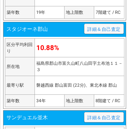
築年数
19年
地上階数
7階建て / RC
スタジオーネ郡山
詳細＆自己査定
区分平均利回
10.88%
り
福島県郡山市富久山町八山田字土布池１１－
所在地
３
最寄り駅
磐越西線 郡山富田 (22分)、東北本線 郡山
築年数
34年
地上階数
8階建て / RC
サンデュエル並木
詳細＆自己査定