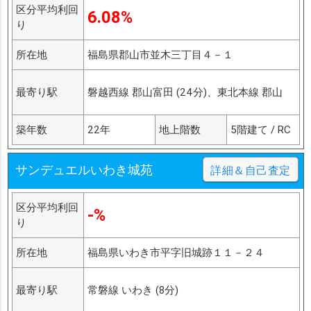
区分平均利回
6.08%
り
所在地
福島県郡山市並木三丁目４－１
最寄り駅
磐越西線 郡山富田 (24分)、東北本線 郡山
築年数
22年
地上階数
5階建て / RC
サンデュエルいわき城苑
詳細＆自己査定
区分平均利回
-%
り
所在地
福島県いわき市平字旧城跡１１－２４
最寄り駅
常磐線 いわき (8分)