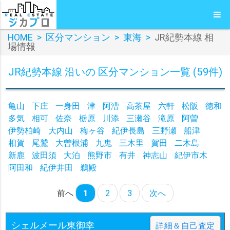
HOME
>
区分マンション
>
東海
>
JR紀勢本線 相
場情報
JR紀勢本線 沿いの 区分マンション一覧 (59件)
亀山
下庄
一身田
津
阿漕
高茶屋
六軒
松阪
徳和
多気
相可
佐奈
栃原
川添
三瀬谷
滝原
阿曽
伊勢柏崎
大内山
梅ヶ谷
紀伊長島
三野瀬
船津
相賀
尾鷲
大曽根浦
九鬼
三木里
賀田
二木島
新鹿
波田須
大泊
熊野市
有井
神志山
紀伊市木
阿田和
紀伊井田
鵜殿
前へ
1
2
3
次へ
シェルメール東御幸
詳細＆自己査定