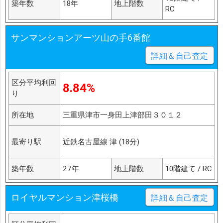
築年数
18年
地上階数
RC
サンマンションアーツ山の手6番館
詳細＆自己査定
区分平均利回
8.84%
り
所在地
三重県津市一身田上津部田３０１２
最寄り駅
近鉄名古屋線 津 (18分)
築年数
27年
地上階数
10階建て / RC
ロイヤルマンション津桜橋
詳細＆自己査定