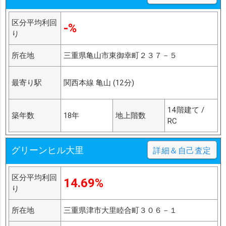
区分平均利回
-%
り
所在地
三重県亀山市東御幸町２３７－５
最寄り駅
関西本線 亀山 (12分)
14階建て /
築年数
18年
地上階数
RC
グリーンヒル大里
詳細＆自己査定
区分平均利回
14.69%
り
所在地
三重県津市大里睦合町３０６－１