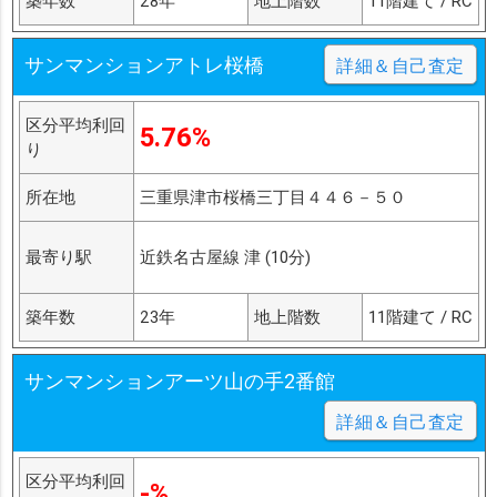
築年数
28年
地上階数
11階建て / RC
サンマンションアトレ桜橋
詳細＆自己査定
区分平均利回
5.76%
り
所在地
三重県津市桜橋三丁目４４６－５０
最寄り駅
近鉄名古屋線 津 (10分)
築年数
23年
地上階数
11階建て / RC
サンマンションアーツ山の手2番館
詳細＆自己査定
区分平均利回
-%