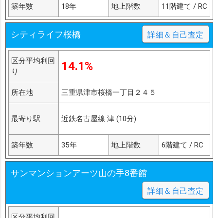
築年数
18年
地上階数
11階建て / RC
シティライフ桜橋
詳細＆自己査定
区分平均利回
14.1%
り
所在地
三重県津市桜橋一丁目２４５
最寄り駅
近鉄名古屋線 津 (10分)
築年数
35年
地上階数
6階建て / RC
サンマンションアーツ山の手8番館
詳細＆自己査定
区分平均利回