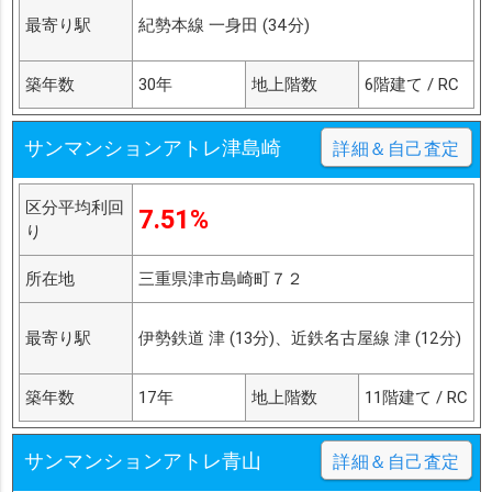
最寄り駅
紀勢本線 一身田 (34分)
築年数
30年
地上階数
6階建て / RC
サンマンションアトレ津島崎
詳細＆自己査定
区分平均利回
7.51%
り
所在地
三重県津市島崎町７２
最寄り駅
伊勢鉄道 津 (13分)、近鉄名古屋線 津 (12分)
築年数
17年
地上階数
11階建て / RC
サンマンションアトレ青山
詳細＆自己査定