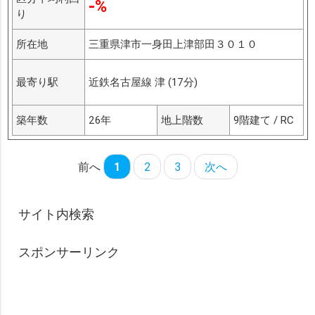
-%
り
所在地
三重県津市一身田上津部田３０１０
最寄り駅
近鉄名古屋線 津 (17分)
築年数
26年
地上階数
9階建て / RC
前へ
1
2
3
次へ
サイト内検索
スポンサーリンク