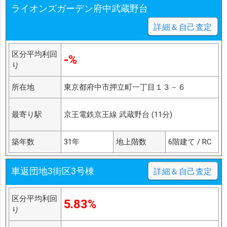
ライオンズガーデン府中武蔵野台
詳細＆自己査定
区分平均利回
-%
り
所在地
東京都府中市押立町一丁目１３－６
最寄り駅
京王電鉄京王線 武蔵野台 (11分)
築年数
31年
地上階数
6階建て / RC
車返団地3街区3号棟
詳細＆自己査定
区分平均利回
5.83%
り