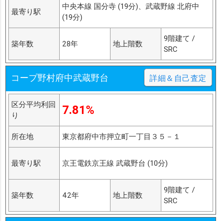
中央本線 国分寺 (19分)、武蔵野線 北府中
最寄り駅
(19分)
9階建て /
築年数
28年
地上階数
SRC
コープ野村府中武蔵野台
詳細＆自己査定
区分平均利回
7.81%
り
所在地
東京都府中市押立町一丁目３５－１
最寄り駅
京王電鉄京王線 武蔵野台 (10分)
9階建て /
築年数
42年
地上階数
SRC