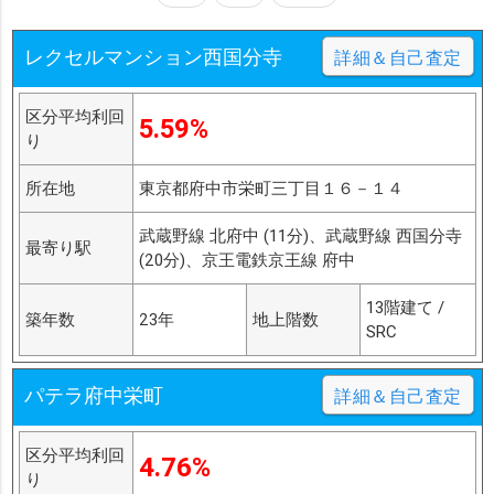
レクセルマンション西国分寺
詳細＆自己査定
区分平均利回
5.59%
り
所在地
東京都府中市栄町三丁目１６－１４
武蔵野線 北府中 (11分)、武蔵野線 西国分寺
最寄り駅
(20分)、京王電鉄京王線 府中
13階建て /
築年数
23年
地上階数
SRC
パテラ府中栄町
詳細＆自己査定
区分平均利回
4.76%
り