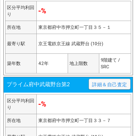
区分平均利回
-%
り
所在地
東京都府中市押立町一丁目３５－１
最寄り駅
京王電鉄京王線 武蔵野台 (10分)
9階建て /
築年数
42年
地上階数
SRC
プライム府中武蔵野台第2
詳細＆自己査定
区分平均利回
-%
り
所在地
東京都府中市押立町一丁目３３－７