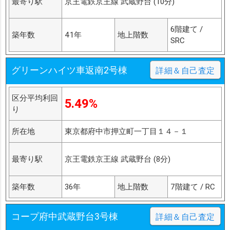
最寄り駅
京王電鉄京王線 武蔵野台 (10分)
6階建て /
築年数
41年
地上階数
SRC
グリーンハイツ車返南2号棟
詳細＆自己査定
区分平均利回
5.49%
り
所在地
東京都府中市押立町一丁目１４－１
最寄り駅
京王電鉄京王線 武蔵野台 (8分)
築年数
36年
地上階数
7階建て / RC
コープ府中武蔵野台3号棟
詳細＆自己査定