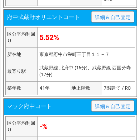
府中武蔵野オリエントコート
詳細＆自己査定
区分平均利回
5.52%
り
所在地
東京都府中市栄町三丁目１１－７
武蔵野線 北府中 (16分)、武蔵野線 西国分寺
最寄り駅
(17分)
築年数
41年
地上階数
7階建て / RC
マック府中コート
詳細＆自己査定
区分平均利回
-%
り