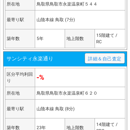
所在地
鳥取県鳥取市永楽温泉町５４４
最寄り駅
山陰本線 鳥取 (7分)
15階建て /
築年数
5年
地上階数
RC
サンシティ永楽通り
詳細＆自己査定
区分平均利回
-%
り
所在地
鳥取県鳥取市永楽温泉町６２０
最寄り駅
山陰本線 鳥取 (8分)
14階建て /
築年数
23年
地上階数