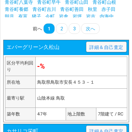
青谷町八葉寺
青谷町早牛
青谷町山田
青谷町山根
青谷町養郷
青谷町吉川
青谷町善田
秋里
赤子田
朝月
有富
猪子
今町
岩倉
岩坪
岩吉
内海中
永楽温泉町
江崎町
江津
戎町
円護寺
円通寺
扇町
前へ
1
2
3
次へ
大榎町
大杙
大塚
大畑
晩稲
桶屋町
尾崎
面影
御弓町
青谷町亀尻城山
青谷町絹見引地
青谷町青谷駅前
青谷町青谷夏泊
青谷町青谷西町
エバーグリーン久松山
詳細＆自己査定
青谷町青谷赤尾谷
青谷町青谷前町
青谷町青谷中町
青谷町青谷東町
青谷町青谷灘町
青谷町青谷浜町
区分平均利回
-%
青谷町青谷緑町
青谷町善田下善田
青谷町蔵内下蔵内
り
青谷町北河原川積
青谷町露谷上露谷
所在地
鳥取県鳥取市安長４５３－１
最寄り駅
山陰本線 鳥取
築年数
47年
地上階数
7階建て / RC
カサリコ栄町
詳細＆自己査定