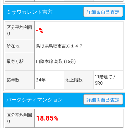
ミサワカレント吉方
詳細＆自己査定
区分平均利回
-%
り
所在地
鳥取県鳥取市吉方１４７
最寄り駅
山陰本線 鳥取 (16分)
11階建て /
築年数
24年
地上階数
SRC
パークシティマンション
詳細＆自己査定
区分平均利回
18.85%
り