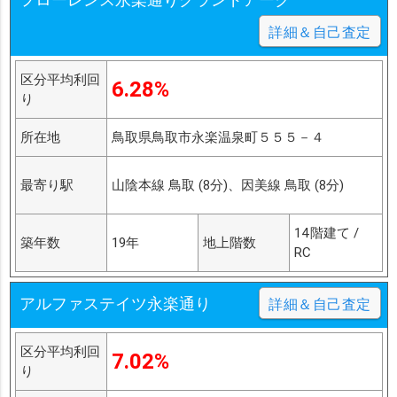
詳細＆自己査定
区分平均利回
6.28%
り
所在地
鳥取県鳥取市永楽温泉町５５５－４
最寄り駅
山陰本線 鳥取 (8分)、因美線 鳥取 (8分)
14階建て /
築年数
19年
地上階数
RC
アルファステイツ永楽通り
詳細＆自己査定
区分平均利回
7.02%
り