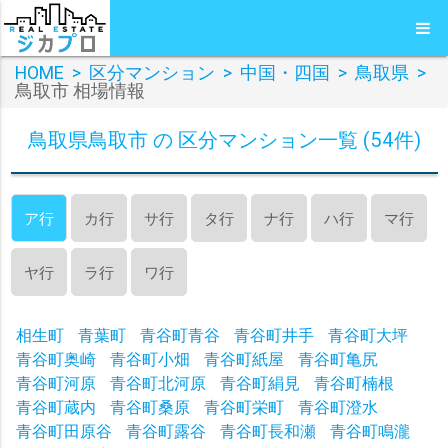
HOME
>
区分マンション
>
中国・四国
>
鳥取県
>
鳥取市 相場情報
鳥取県鳥取市 の 区分マンション一覧 (54件)
ア行
カ行
サ行
タ行
ナ行
ハ行
マ行
ヤ行
ラ行
ワ行
相生町
青葉町
青谷町青谷
青谷町井手
青谷町大坪
青谷町奥崎
青谷町小畑
青谷町紙屋
青谷町亀尻
青谷町河原
青谷町北河原
青谷町絹見
青谷町楠根
青谷町蔵内
青谷町桑原
青谷町栄町
青谷町澄水
青谷町田原谷
青谷町露谷
青谷町長和瀬
青谷町鳴瀧