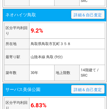
SRC
ネオハイツ鳥取
詳細＆自己査定
区分平均利回
9.2%
り
所在地
鳥取県鳥取市瓦町３５８
最寄り駅
山陰本線 鳥取 (9分)
14階建て /
築年数
30年
地上階数
SRC
サーパス美保公園
詳細＆自己査定
区分平均利回
6.83%
り