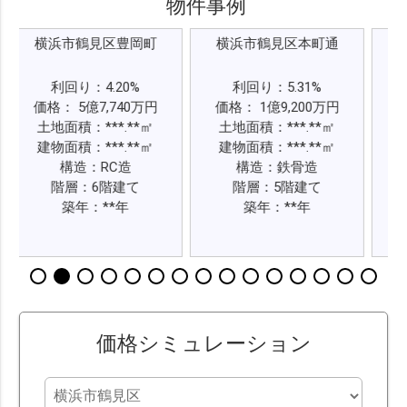
物件事例
市鶴見区豊岡町
横浜市鶴見区本町通
横浜市鶴見
回り：4.20%
利回り：5.31%
利回り：6.
 5億7,740万円
価格： 1億9,200万円
価格： 1億5,
積：***.**㎡
土地面積：***.**㎡
土地面積：**
積：***.**㎡
建物面積：***.**㎡
建物面積：**
構造：RC造
構造：鉄骨造
構造：鉄
層：6階建て
階層：5階建て
階層：3
築年：**年
築年：**年
築年：*
価格シミュレーション