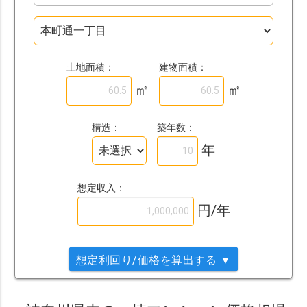
土地面積：
建物面積：
㎡
㎡
築年数：
構造：
年
想定収入：
円/年
想定利回り/価格を算出する ▼