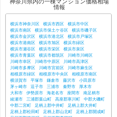
神奈川県内の一棟マンション価格相場
情報
横浜市神奈川区
横浜市西区
横浜市中区
横浜市南区
横浜市保土ケ谷区
横浜市磯子区
横浜市金沢区
横浜市港北区
横浜市戸塚区
横浜市港南区
横浜市旭区
横浜市緑区
横浜市瀬谷区
横浜市栄区
横浜市泉区
横浜市青葉区
横浜市都筑区
川崎市川崎区
川崎市幸区
川崎市中原区
川崎市高津区
川崎市多摩区
川崎市宮前区
川崎市麻生区
相模原市緑区
相模原市中央区
相模原市南区
横須賀市
平塚市
鎌倉市
藤沢市
小田原市
茅ヶ崎市
逗子市
三浦市
秦野市
厚木市
大和市
伊勢原市
海老名市
座間市
南足柄市
綾瀬市
三浦郡葉山町
高座郡寒川町
中郡大磯町
中郡二宮町
足柄上郡中井町
足柄上郡大井町
足柄上郡松田町
足柄上郡山北町
足柄上郡開成町