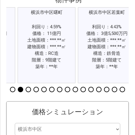
横浜市中区曙町
横浜市中区若葉町
横浜市中
利回り：4.59%
利回り：4.43%
利回り：5
価格： 11億円
価格： 3億5,500万円
価格： 2億4
面積：***.**㎡
土地面積：***.**㎡
土地面積：*
面積：***.**㎡
建物面積：***.**㎡
建物面積：*
構造：RC造
構造：鉄骨造
構造：
階層：9階建て
階層：5階建て
階層：7
築年：**年
築年：**年
築年：
価格シミュレーション