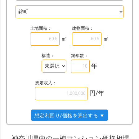
土地面積：
建物面積：
㎡
㎡
築年数：
構造：
年
想定収入：
円/年
想定利回り/価格を算出する ▼
神奈川県内の一棟マンション価格相場