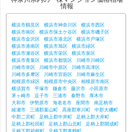
情報
横浜市鶴見区
横浜市神奈川区
横浜市西区
横浜市南区
横浜市保土ケ谷区
横浜市磯子区
横浜市金沢区
横浜市港北区
横浜市戸塚区
横浜市港南区
横浜市旭区
横浜市緑区
横浜市瀬谷区
横浜市栄区
横浜市泉区
横浜市青葉区
横浜市都筑区
川崎市川崎区
川崎市幸区
川崎市中原区
川崎市高津区
川崎市多摩区
川崎市宮前区
川崎市麻生区
相模原市緑区
相模原市中央区
相模原市南区
横須賀市
平塚市
鎌倉市
藤沢市
小田原市
茅ヶ崎市
逗子市
三浦市
秦野市
厚木市
大和市
伊勢原市
海老名市
座間市
南足柄市
綾瀬市
三浦郡葉山町
高座郡寒川町
中郡大磯町
中郡二宮町
足柄上郡中井町
足柄上郡大井町
足柄上郡松田町
足柄上郡山北町
足柄上郡開成町
足柄下郡箱根町
足柄下郡真鶴町