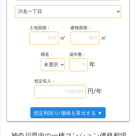
土地面積：
建物面積：
㎡
㎡
築年数：
構造：
年
想定収入：
円/年
想定利回り/価格を算出する ▼
神奈川県内の一棟マンション価格相場