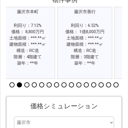
藤沢市本町
藤沢市善行
藤沢市
り：7.12%
利回り：6.52%
利回り：7.
： 8,800万円
価格： 1億8,000万円
価格： 2億4,
積：***.**㎡
土地面積：***.**㎡
土地面積：**
積：***.**㎡
建物面積：***.**㎡
建物面積：**
構造：RC造
構造：RC造
構造：R
層：4階建て
階層：3階建て
階層：6
築年：**年
築年：**年
築年：*
価格シミュレーション