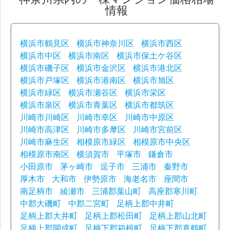
情報
横浜市鶴見区
横浜市神奈川区
横浜市西区
横浜市中区
横浜市南区
横浜市保土ケ谷区
横浜市磯子区
横浜市金沢区
横浜市港北区
横浜市戸塚区
横浜市港南区
横浜市旭区
横浜市緑区
横浜市瀬谷区
横浜市栄区
横浜市泉区
横浜市青葉区
横浜市都筑区
川崎市川崎区
川崎市幸区
川崎市中原区
川崎市高津区
川崎市多摩区
川崎市宮前区
川崎市麻生区
相模原市緑区
相模原市中央区
相模原市南区
横須賀市
平塚市
鎌倉市
小田原市
茅ヶ崎市
逗子市
三浦市
秦野市
厚木市
大和市
伊勢原市
海老名市
座間市
南足柄市
綾瀬市
三浦郡葉山町
高座郡寒川町
中郡大磯町
中郡二宮町
足柄上郡中井町
足柄上郡大井町
足柄上郡松田町
足柄上郡山北町
足柄上郡開成町
足柄下郡箱根町
足柄下郡真鶴町