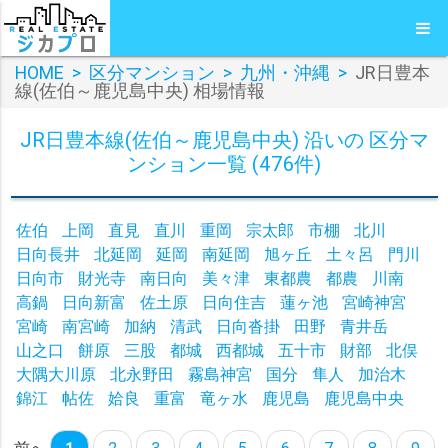
HOME
>
区分マンション
>
九州・沖縄
>
JR日豊本
線(佐伯～鹿児島中央) 相場情報
JR日豊本線(佐伯～鹿児島中央) 沿いの 区分マ
ンション一覧 (476件)
佐伯
上岡
直見
直川
重岡
宗太郎
市棚
北川
日向長井
北延岡
延岡
南延岡
旭ヶ丘
土々呂
門川
日向市
財光寺
南日向
美々津
東都農
都農
川南
高鍋
日向新富
佐土原
日向住吉
蓮ヶ池
宮崎神宮
宮崎
南宮崎
加納
清武
日向沓掛
田野
青井岳
山之口
餅原
三股
都城
西都城
五十市
財部
北俣
大隅大川原
北永野田
霧島神宮
国分
隼人
加治木
錦江
帖佐
姶良
重富
竜ヶ水
鹿児島
鹿児島中央