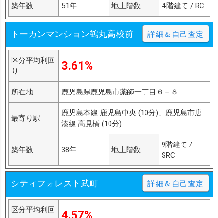
築年数
51年
地上階数
4階建て / RC
トーカンマンション鶴丸高校前
詳細＆自己査定
区分平均利回
3.61%
り
所在地
鹿児島県鹿児島市薬師一丁目６－８
鹿児島本線 鹿児島中央 (10分)、鹿児島市唐
最寄り駅
湊線 高見橋 (10分)
9階建て /
築年数
38年
地上階数
SRC
シティフォレスト武町
詳細＆自己査定
区分平均利回
4.57%