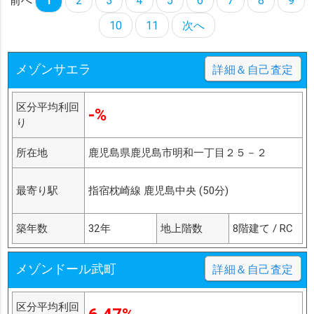
前へ
1
2
3
4
5
6
7
8
9
10
11
次へ
メゾンサエラ
詳細＆自己査定
区分平均利回
-%
り
所在地
鹿児島県鹿児島市明和一丁目２５－２
最寄り駅
指宿枕崎線 鹿児島中央 (50分)
築年数
32年
地上階数
8階建て / RC
メゾンドール武町
詳細＆自己査定
区分平均利回