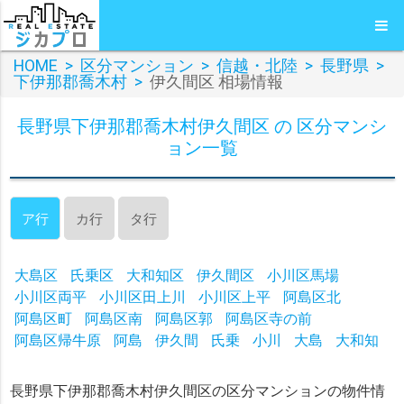
HOME
>
区分マンション
>
信越・北陸
>
長野県
>
下伊那郡喬木村
>
伊久間区 相場情報
長野県下伊那郡喬木村伊久間区 の 区分マンシ
ョン一覧
ア行
カ行
タ行
大島区
氏乗区
大和知区
伊久間区
小川区馬場
小川区両平
小川区田上川
小川区上平
阿島区北
阿島区町
阿島区南
阿島区郭
阿島区寺の前
阿島区帰牛原
阿島
伊久間
氏乗
小川
大島
大和知
長野県下伊那郡喬木村伊久間区の区分マンションの物件情