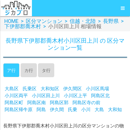
HOME
>
区分マンション
>
信越・北陸
>
長野県
>
下伊那郡喬木村
>
小川区田上川 相場情報
長野県下伊那郡喬木村小川区田上川 の 区分マ
ンション一覧
ア行
カ行
タ行
大島区
氏乗区
大和知区
伊久間区
小川区馬場
小川区両平
小川区田上川
小川区上平
阿島区北
阿島区町
阿島区南
阿島区郭
阿島区寺の前
阿島区帰牛原
阿島
伊久間
氏乗
小川
大島
大和知
長野県下伊那郡喬木村小川区田上川の区分マンションの物