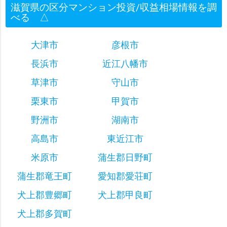
滋賀県の区分マンション投資/収益相場情報を調
べる
△
大津市
彦根市
長浜市
近江八幡市
草津市
守山市
栗東市
甲賀市
野洲市
湖南市
高島市
東近江市
米原市
蒲生郡日野町
蒲生郡竜王町
愛知郡愛荘町
犬上郡豊郷町
犬上郡甲良町
犬上郡多賀町