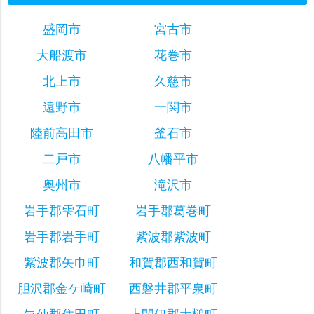
盛岡市
宮古市
大船渡市
花巻市
北上市
久慈市
遠野市
一関市
陸前高田市
釜石市
二戸市
八幡平市
奥州市
滝沢市
岩手郡雫石町
岩手郡葛巻町
岩手郡岩手町
紫波郡紫波町
紫波郡矢巾町
和賀郡西和賀町
胆沢郡金ケ崎町
西磐井郡平泉町