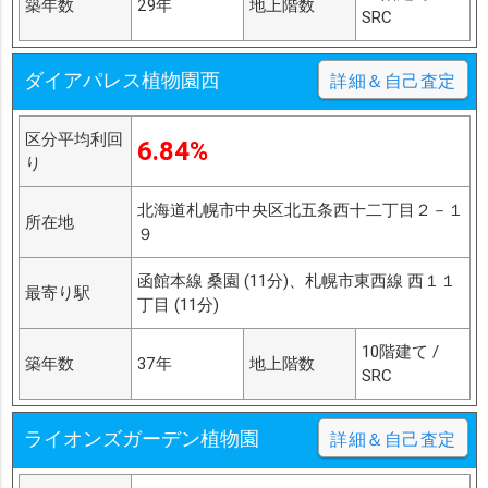
築年数
29年
地上階数
SRC
ダイアパレス植物園西
詳細＆自己査定
区分平均利回
6.84%
り
北海道札幌市中央区北五条西十二丁目２－１
所在地
９
函館本線 桑園 (11分)、札幌市東西線 西１１
最寄り駅
丁目 (11分)
10階建て /
築年数
37年
地上階数
SRC
ライオンズガーデン植物園
詳細＆自己査定