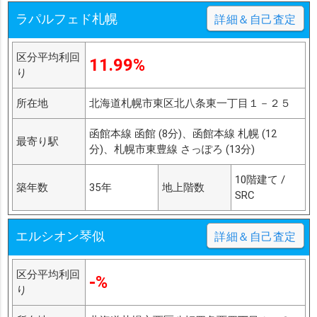
ラパルフェド札幌
詳細＆自己査定
区分平均利回
11.99%
り
所在地
北海道札幌市東区北八条東一丁目１－２５
函館本線 函館 (8分)、函館本線 札幌 (12
最寄り駅
分)、札幌市東豊線 さっぽろ (13分)
10階建て /
築年数
35年
地上階数
SRC
エルシオン琴似
詳細＆自己査定
区分平均利回
-%
り