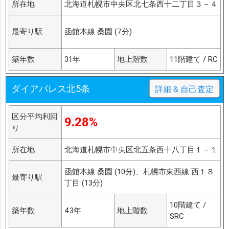
所在地
北海道札幌市中央区北七条西十二丁目３－４
最寄り駅
函館本線 桑園 (7分)
築年数
31年
地上階数
11階建て / RC
ダイアパレス北5条
詳細＆自己査定
区分平均利回
9.28%
り
所在地
北海道札幌市中央区北五条西十八丁目１－１
函館本線 桑園 (10分)、札幌市東西線 西１８
最寄り駅
丁目 (13分)
10階建て /
築年数
43年
地上階数
SRC