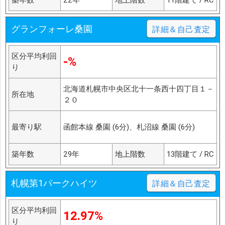
グランフォーレ桑園
詳細＆自己査定
区分平均利回
-%
り
北海道札幌市中央区北十一条西十四丁目１－
所在地
２０
最寄り駅
函館本線 桑園 (6分)、札沼線 桑園 (6分)
築年数
29年
地上階数
13階建て / RC
札幌第1パークハイツ
詳細＆自己査定
区分平均利回
12.97%
り