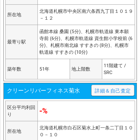
北海道札幌市中央区南六条西九丁目１０１９
所在地
－１２
函館本線 桑園 (5分)、札幌市軌道線 東本願
寺前 (6分)、札幌市軌道線 資生館小学校前 (6
最寄り駅
分)、札幌市南北線 すすきの (8分)、札幌市
軌道線 すすきの (10分)
11階建て /
築年数
51年
地上階数
SRC
クリーンリバーフィネス菊水
詳細＆自己査定
区分平均利回
-%
り
北海道札幌市白石区菊水上町一条二丁目１０
所在地
０－１０