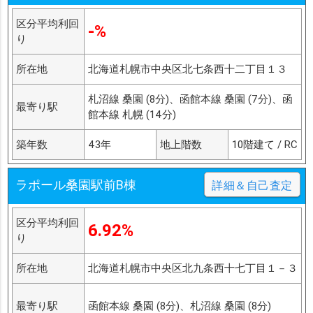
区分平均利回
-%
り
所在地
北海道札幌市中央区北七条西十二丁目１３
札沼線 桑園 (8分)、函館本線 桑園 (7分)、函
最寄り駅
館本線 札幌 (14分)
築年数
43年
地上階数
10階建て / RC
ラポール桑園駅前B棟
詳細＆自己査定
区分平均利回
6.92%
り
所在地
北海道札幌市中央区北九条西十七丁目１－３
最寄り駅
函館本線 桑園 (8分)、札沼線 桑園 (8分)