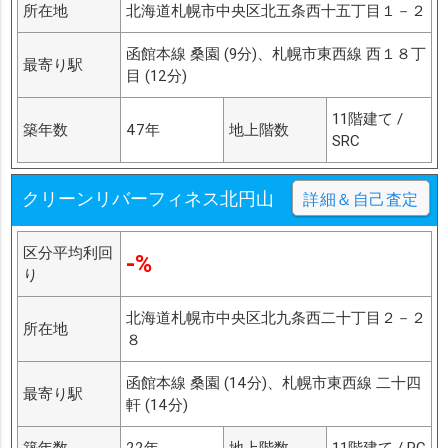
所在地
北海道札幌市中央区北五条西十五丁目１－２
函館本線 桑園 (9分)、札幌市東西線 西１８丁
最寄り駅
目 (12分)
11階建て /
築年数
47年
地上階数
SRC
クリーンリバーフィネス北円山
詳細＆自己査定
区分平均利回
-%
り
北海道札幌市中央区北九条西二十丁目２－２
所在地
８
函館本線 桑園 (14分)、札幌市東西線 二十四
最寄り駅
軒 (14分)
築年数
22年
地上階数
11階建て / RC