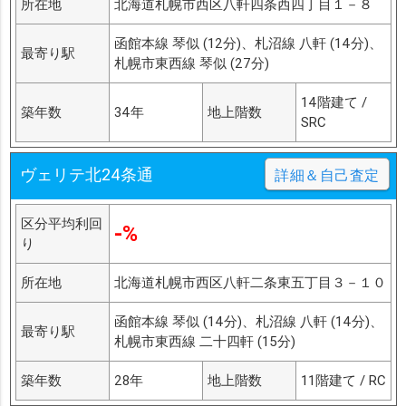
所在地
北海道札幌市西区八軒四条西四丁目１－８
函館本線 琴似 (12分)、札沼線 八軒 (14分)、
最寄り駅
札幌市東西線 琴似 (27分)
14階建て /
築年数
34年
地上階数
SRC
ヴェリテ北24条通
詳細＆自己査定
区分平均利回
-%
り
所在地
北海道札幌市西区八軒二条東五丁目３－１０
函館本線 琴似 (14分)、札沼線 八軒 (14分)、
最寄り駅
札幌市東西線 二十四軒 (15分)
築年数
28年
地上階数
11階建て / RC