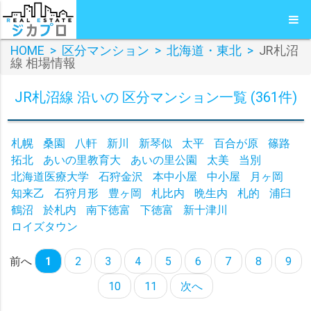
HOME
>
区分マンション
>
北海道・東北
>
JR札沼
線 相場情報
JR札沼線 沿いの 区分マンション一覧 (361件)
札幌
桑園
八軒
新川
新琴似
太平
百合が原
篠路
拓北
あいの里教育大
あいの里公園
太美
当別
北海道医療大学
石狩金沢
本中小屋
中小屋
月ヶ岡
知来乙
石狩月形
豊ヶ岡
札比内
晩生内
札的
浦臼
鶴沼
於札内
南下徳富
下徳富
新十津川
ロイズタウン
前へ
1
2
3
4
5
6
7
8
9
10
11
次へ