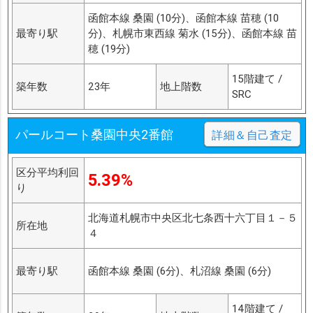
函館本線 桑園 (10分)、函館本線 苗穂 (10
最寄り駅
分)、札幌市東西線 菊水 (15分)、函館本線 苗
穂 (19分)
15階建て /
築年数
23年
地上階数
SRC
パールコート桑園中央2番館
詳細＆自己査定
区分平均利回
5.39%
り
北海道札幌市中央区北七条西十六丁目１－５
所在地
４
最寄り駅
函館本線 桑園 (6分)、札沼線 桑園 (6分)
14階建て /