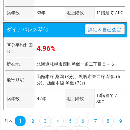
築年数
33年
地上階数
11階建て / RC
ダイアパレス琴似
詳細＆自己査定
区分平均利回
4.96%
り
所在地
北海道札幌市西区琴似一条二丁目５－６
函館本線 桑園 (3分)、札幌市東西線 琴似 (5
最寄り駅
分)、函館本線 琴似 (7分)
13階建て /
築年数
42年
地上階数
SRC
前へ
1
2
3
4
5
6
7
8
9