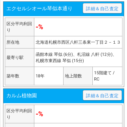
エクセルシオール琴似本通り
詳細＆自己査定
区分平均利回
-%
り
所在地
北海道札幌市西区八軒三条東一丁目２－１３
函館本線 琴似 (6分)、札沼線 八軒 (12分)、
最寄り駅
札幌市東西線 琴似 (15分)
15階建て /
築年数
18年
地上階数
RC
カルム植物園
詳細＆自己査定
区分平均利回
-%
り