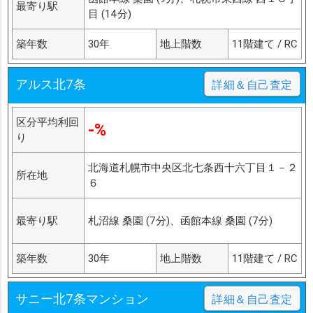
最寄り駅
目 (14分)
築年数
30年
地上階数
11階建て / RC
アルス北7条
詳細＆自己査定
区分平均利回
-%
り
北海道札幌市中央区北七条西十六丁目１－２
所在地
６
最寄り駅
札沼線 桑園 (7分)、函館本線 桑園 (7分)
築年数
30年
地上階数
11階建て / RC
サニー北7条マンション
詳細＆自己査定